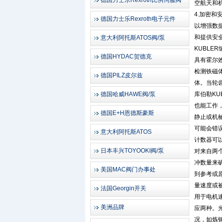
德国力士乐Rexroth比例伺服阀
空航天和
4.加密
德国力士乐Rexroth电子元件
以增强数
和提供安
意大利阿托斯ATOS阀/泵
KUBL
德国HYDAC贺德克
具有霍尔
检测铁磁
德国PILZ皮尔兹
体。当轮
德国哈威HAWE阀/泵
库伯勒K
也能工作
德国E+H恩德斯豪斯
静止或机
可能会错
意大利阿托斯ATOS
计数器可以
日本丰兴TOYOOKI阀/泵
对来自两
冲数量来
美国MAC阀门办事处
到参考或
量速度或
法国Georgin开关
用于电机
美洲品牌
应两种。
况，如炼