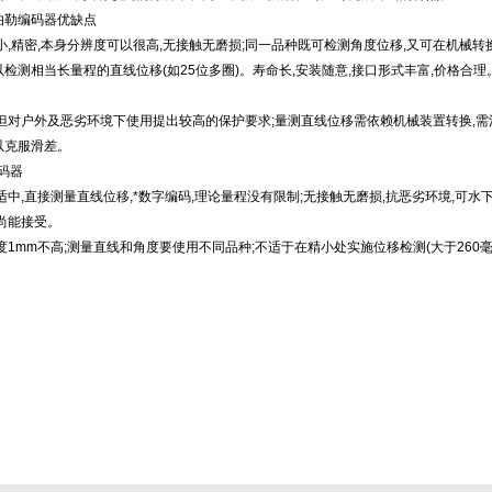
r库伯勒编码器优缺点
小,精密,本身分辨度可以很高,无接触无磨损;同一品种既可检测角度位移,又可在机械转
检测相当长量程的直线位移(如25位多圈)。寿命长,安装随意,接口形式丰富,价格合
密但对户外及恶劣环境下使用提出较高的保护要求;量测直线位移需依赖机械装置转换,需
以克服滑差。
码器
适中,直接测量直线位移,*数字编码,理论量程没有限制;无接触无磨损,抗恶劣环境,可水下
尚能接受。
度1mm不高;测量直线和角度要使用不同品种;不适于在精小处实施位移检测(大于260毫