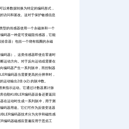
器可以将数据转换为特定的编码形式，
的访问和篡改。这对于保护敏感信息
种类型的传感器使用一个永磁体和一个
R编码器一种是可变磁阻传感器，它能
阻拾音器）包括一个绕有线圈的永磁
性编码器）。这类传感器即使在零速时
判断运动方向。对于反向运动或需要在
向编码器产生一系列脉冲，而控制器
LER编码器当需要更高的分辨率时，
输出2倍 (x2) 的脉冲数。
用来指示运动。它通过计数器累计脉
伯勒KUBLER编码器设备还要返回
码器在运动时生成一系列脉冲，用于测
编码器用途。它们可作为反馈变送器
BLER编码器技术分为光学和磁性感
ER编码器磁感应普遍应用于恶劣工