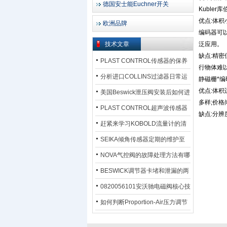
德国安士能Euchner开关
Kuble
优点:体积
欧洲品牌
编码器可以
技术文章
泛应用。
缺点:精
PLAST CONTROL传感器的保养
行物体难
方法
分析进口COLLINS过滤器日常运
静磁栅*编
优点:体积
行排污步骤
美国Beswick泄压阀安装后如何进
多样;价格
行调试?
PLAST CONTROL超声波传感器
缺点:分辨
工作原理了解吗？
赶紧来学习KOBOLD流量计的清
洗流程吧
SEIKA倾角传感器定期的维护至
关重要
NOVA气控阀的故障处理方法有哪
些？
BESWICK调节器卡堵和泄漏的两
大问题解决措施
0820056101安沃驰电磁阀核心技
术参数
如何判断Proportion-Air压力调节
器的故障类型？