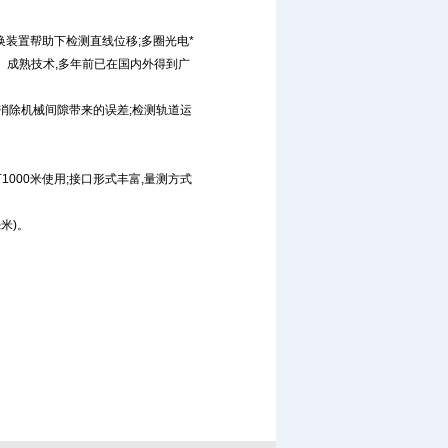
换装置帮助下检测直线位移;多圈光电*
理。成熟技术,多年前已在国内外得到广
消除机械间隙带来的误差;检测轨道运
1000米使用;接口形式丰富,量测方式
米)。