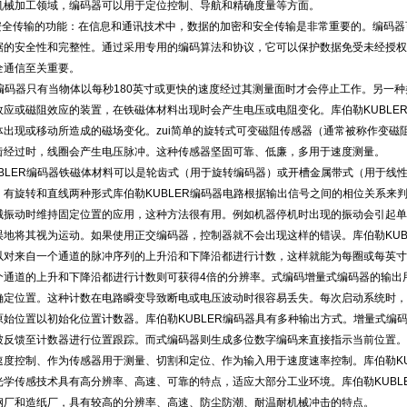
机械加工领域，编码器可以用于定位控制、导航和精确度量等方面。
和安全传输的功能：在信息和通讯技术中，数据的加密和安全传输是非常重要的。编码
据的安全性和完整性。通过采用专用的编码算法和协议，它可以保护数据免受未经授权
全通信至关重要。
ER编码器只有当物体以每秒180英寸或更快的速度经过其测量面时才会停止工作。另一
效应或磁阻效应的装置，在铁磁体材料出现时会产生电压或电阻变化。库伯勒KUBLE
体出现或移动所造成的磁场变化。zui简单的旋转式可变磁阻传感器（通常被称作变磁
齿经过时，线圈会产生电压脉冲。这种传感器坚固可靠、低廉，多用于速度测量。
UBLER编码器铁磁体材料可以是轮齿式（用于旋转编码器）或开槽金属带式（用于线
，有旋转和直线两种形式库伯勒KUBLER编码器电路根据输出信号之间的相位关系来
械振动时维持固定位置的应用，这种方法很有用。例如机器停机时出现的振动会引起单
误地将其视为运动。如果使用正交编码器，控制器就不会出现这样的错误。库伯勒KUB
对来自一个通道的脉冲序列的上升沿和下降沿都进行计数，这样就能为每圈或每英寸的运动
个通道的上升和下降沿都进行计数则可获得4倍的分辨率。式编码增量式编码器的输出
确定位置。这种计数在电路瞬变导致断电或电压波动时很容易丢失。每次启动系统时，库
原始位置以初始化位置计数器。库伯勒KUBLER编码器具有多种输出方式。增量式编
被反馈至计数器进行位置跟踪。而式编码器则生成多位数字编码来直接指示当前位置。
速度控制、作为传感器用于测量、切割和定位、作为输入用于速度速率控制。库伯勒KU
光学传感技术具有高分辨率、高速、可靠的特点，适应大部分工业环境。库伯勒KUBL
钢厂和造纸厂，具有较高的分辨率、高速、防尘防潮、耐温耐机械冲击的特点。