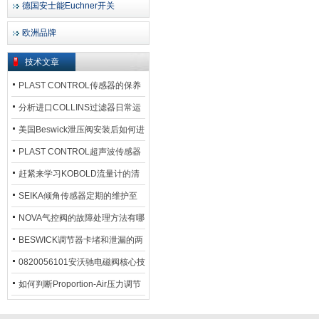
德国安士能Euchner开关
欧洲品牌
技术文章
PLAST CONTROL传感器的保养
方法
分析进口COLLINS过滤器日常运
行排污步骤
美国Beswick泄压阀安装后如何进
行调试?
PLAST CONTROL超声波传感器
工作原理了解吗？
赶紧来学习KOBOLD流量计的清
洗流程吧
SEIKA倾角传感器定期的维护至
关重要
NOVA气控阀的故障处理方法有哪
些？
BESWICK调节器卡堵和泄漏的两
大问题解决措施
0820056101安沃驰电磁阀核心技
术参数
如何判断Proportion-Air压力调节
器的故障类型？