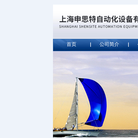
首页
公司简介
威斯特代理美国MightyLinet