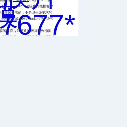
级隔膜阀，阀体均为不锈钢316L材
择。Burkert气动隔膜阀根据客户
是卫生级要求的，不是卫生级要求的
1.6um的，成本较为Burkert卫生级气
动隔膜阀2031内抛光精度小于等
动隔膜阀隔膜片升级通知 近期接到德国
kert隔膜阀用Burkert隔膜片全部型号升
ert隔膜片并无区别，burkert厂家
了EPDM混合物有细微差别 其他都一
Burkert隔膜片所有规格尺寸的欧元
进口 Burkert在长期的发展过程中，
发。通过针对性的产品设计、现代化和
检验和切实的市场预测，形成了以“通
统”“气动控制阀系统”“液体分析阀系
“控制器”为主体的六大系列产品。
膜阀上海经销 宝德隔膜阀的流量特性接近
似为线性,60%后的流量变化不大。气
馈信号、限位器及定位器等装置，以适
需要。气动隔膜阀的反馈信号采用无触