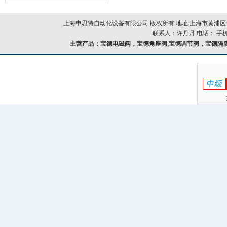
器的故障类型？
上海申思特自动化设备有限公司 版权所有 地址:上海市黄浦区北
联系人：许丹丹 电话： 手机：
主营产品：
宝德电磁阀，宝德角座阀,宝德调节阀，宝德隔