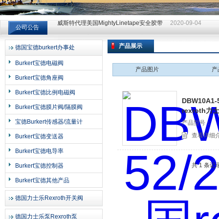
威斯特代理美国MightyLinetape安全胶带
2020-09-04
公司公告
威斯特代理美国MightyLinetape安全胶带
2020-09-04
威斯特代理美国MightyLinetape安全胶带
2020-09-04
产品展示
德国宝德burkert办事处
上海申思特自动化设备有限公司
Burkert宝德电磁阀
产品图片
产
Burkert宝德角座阀
Burkert宝德比例电磁阀
DBW10A1-
Burkert宝德膜片阀/隔膜阀
rexroth
宝德Burkert传感器/流量计
产品型号：
查看详细
Burkert宝德变送器
Burkert宝德电导率
共 1 条记
Burkert宝德控制器
Burkert宝德其他产品
德国力士乐Rexroth开关阀
德国力士乐泵Rexroth泵