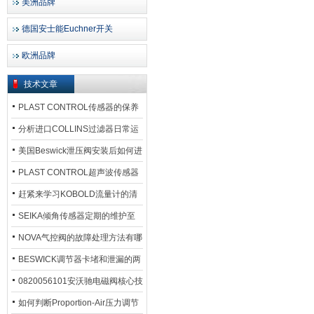
美洲品牌
德国安士能Euchner开关
欧洲品牌
技术文章
PLAST CONTROL传感器的保养
方法
分析进口COLLINS过滤器日常运
行排污步骤
美国Beswick泄压阀安装后如何进
行调试?
PLAST CONTROL超声波传感器
工作原理了解吗？
赶紧来学习KOBOLD流量计的清
洗流程吧
SEIKA倾角传感器定期的维护至
关重要
NOVA气控阀的故障处理方法有哪
些？
BESWICK调节器卡堵和泄漏的两
大问题解决措施
0820056101安沃驰电磁阀核心技
术参数
如何判断Proportion-Air压力调节