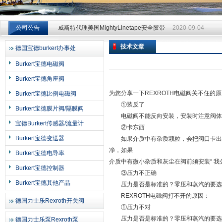
威斯特代理美国MightyLinetape安全胶带
2020-09-04
公司公告
威斯特代理美国MightyLinetape安全胶带
2020-09-04
威斯特代理美国MightyLinetape安全胶带
2020-09-04
技术文章
德国宝德burkert办事处
上海申思特自动化设备有限公司
Burkert宝德电磁阀
Burkert宝德角座阀
为您分享一下REXROTH电磁阀关不住的
Burkert宝德比例电磁阀
①装反了
Burkert宝德膜片阀/隔膜阀
电磁阀不能反向安装，安装时注意阀体上
宝德Burkert传感器/流量计
②卡东西
Burkert宝德变送器
如果介质中有杂质颗粒，会把阀口卡出，
净，如果
Burkert宝德电导率
介质中有微小杂质和灰尘在阀前须安装“ 我公司
Burkert宝德控制器
③压力不正确
Burkert宝德其他产品
压力是否是标准的？零压和蒸汽的要选
REXROTH电磁阀打不开的原因：
德国力士乐Rexroth开关阀
①压力不对
压力是否是标准的？零压和蒸汽的要选
德国力士乐泵Rexroth泵