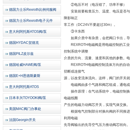
②电压不对（电压错了、功率不够）
德国力士乐Rexroth比例伺服阀
安装前要检查压力、温度、电压是否与电
降影响正
德国力士乐Rexroth电子元件
常工作（DC24V不要超过30m）。
③卡东西
意大利阿托斯ATOS阀/泵
如果介质中有杂质，会把阀口卡出，导致
德国HYDAC贺德克
REXROTH电磁阀是用电磁控制的工业
控制系统中调整
德国PILZ皮尔兹
介质的方向、流量、速度和其他的参数。电
德国哈威HAWE阀/泵
REXROTH电磁阀控制流体方向的自动
切断或连接气
德国E+H恩德斯豪斯
源，以改变流体流向。这样，阀门的开关就
电磁阀由多个气路和阀芯组成，通电或
意大利阿托斯ATOS
操作原理：在气动系统中，电磁控制换向
日本丰兴TOYOOKI阀/泵
电磁线圈
产生的电磁力动阀芯开关，实现气体交换。
美国MAC阀门办事处
根据电气控制部分对换向阀的不同推进方
利用电磁
法国Georgin开关
先导阀输出的先导空气压力推动阀芯转向。