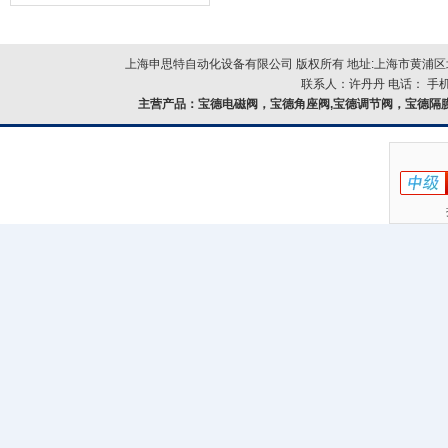
器的故障类型？
上海申思特自动化设备有限公司 版权所有 地址:上海市黄浦区北
联系人：许丹丹 电话： 手机：
主营产品：
宝德电磁阀，宝德角座阀,宝德调节阀，宝德隔