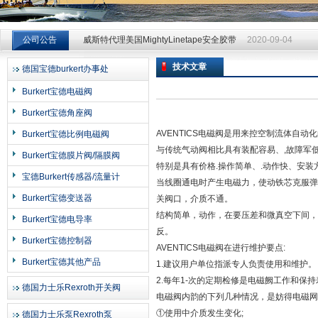
威斯特代理美国MightyLinetape安全胶带
2020-09-04
公司公告
威斯特代理美国MightyLinetape安全胶带
2020-09-04
威斯特代理美国MightyLinetape安全胶带
2020-09-04
技术文章
德国宝德burkert办事处
上海申思特自动化设备有限公司
Burkert宝德电磁阀
Burkert宝德角座阀
AVENTICS电磁阀是用来控空制流体自
Burkert宝德比例电磁阀
与传统气动阀相比具有装配容易、,故障军
Burkert宝德膜片阀/隔膜阀
特别是具有价格.操作简单、.动作快、安
宝德Burkert传感器/流量计
当线圈通电时产生电磁力，使动铁芯克服弹
Burkert宝德变送器
关阀口，介质不通。
结构简单，动作，在要压差和微真空下间，
Burkert宝德电导率
反。
Burkert宝德控制器
AVENTICS电磁阀在进行维护要点:
Burkert宝德其他产品
1.建议用户单位指派专人负责使用和维护。
2.每年1-次的定期检修是电磁阙工作和保
德国力士乐Rexroth开关阀
电磁阀内韵的下列几种情况，是妨得电磁网
①使用中介质发生变化;
德国力士乐泵Rexroth泵