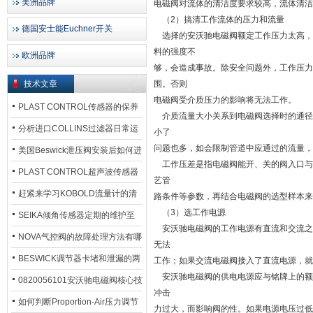
美洲品牌
电磁阀对流体的清洁度要求较高，流体清洁
（2）搞清工作流体的压力和流量
德国安士能Euchner开关
选择的安沃驰电磁阀额定工作压力太高，
料的强度不
欧洲品牌
够，会造成事故。除安全问题外，工作压力
技术文章
围。否则
电磁阀受介质压力的影响将无法工作。
PLAST CONTROL传感器的保养
介质流量大小关系到电磁阀选择时的通径
方法
分析进口COLLINS过滤器日常运
小了
问题也多，如会限制管道中应通过的流量，
行排污步骤
美国Beswick泄压阀安装后如何进
工作压差是指电磁阀能开、关的阀入口与
行调试?
PLAST CONTROL超声波传感器
艺管
工作原理了解吗？
赶紧来学习KOBOLD流量计的清
路条件等参数，再结合电磁阀的选型样本来
（3）选工作电源
洗流程吧
SEIKA倾角传感器定期的维护至
安沃驰电磁阀的工作电源有直流和交流之
关重要
NOVA气控阀的故障处理方法有哪
无法
些？
BESWICK调节器卡堵和泄漏的两
工作；如果交流电磁阀接入了直流电源，就
安沃驰电磁阀的供电电源应与铭牌上的额
大问题解决措施
0820056101安沃驰电磁阀核心技
冲击
术参数
如何判断Proportion-Air压力调节
力过大，而影响阀的性。如果电源电压过低