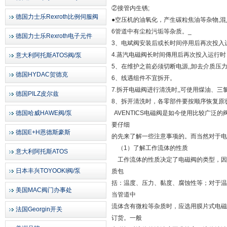
②接管内生锈;
德国力士乐Rexroth比例伺服阀
●空压机的油氧化，产生碳粒焦油等杂物,混
6管道中有尘粒污垢等杂质。_
德国力士乐Rexroth电子元件
3、电斌阀安装后或长时间停用后再次投入
4.蒸汽电磁阀长时间傳用后再次投入运行
意大利阿托斯ATOS阀/泵
5、在维护之前必须切断电源,,卸去介质压
德国HYDAC贺德克
6、线遇组件不宜拆开。
7.拆开电磁阀进行清洗时,,可使用煤油、
德国PILZ皮尔兹
8、拆开清洗时，各零部件要按顺序恢复原
德国哈威HAWE阀/泵
AVENTICS电磁阀是如今使用比较广
要仔细
德国E+H恩德斯豪斯
的先来了解一些注意事项的。而当然对于电
（1）了解工作流体的性质
意大利阿托斯ATOS
工作流体的性质决定了电磁阀的类型，因
日本丰兴TOYOOKI阀/泵
质包
括：温度、压力、黏度、腐蚀性等；对于温
美国MAC阀门办事处
当管道中
流体含有微粒等杂质时，应选用膜片式电磁阀
法国Georgin开关
订货。一般