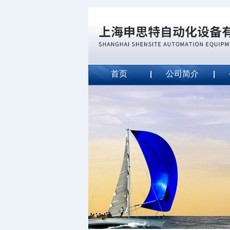
首页
公司简介
威斯特代理美国MightyLinet