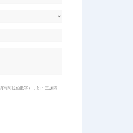
填写阿拉伯数字），如：三加四