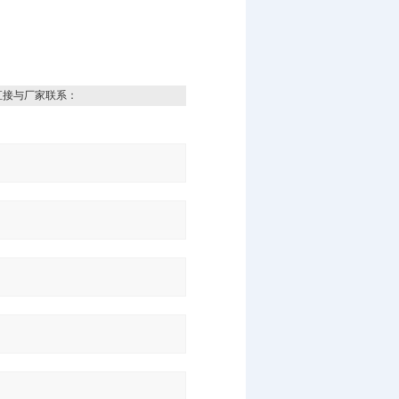
直接与厂家联系：