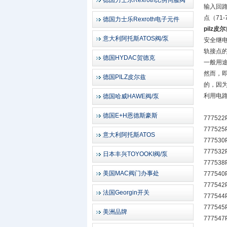
德国力士乐Rexroth比例伺服阀
输入回路断
点（71-7
德国力士乐Rexroth电子元件
pilz
意大利阿托斯ATOS阀/泵
安全继
轨接点的
德国HYDAC贺德克
一般用途
然而，
德国PILZ皮尔兹
的，因
利用电
德国哈威HAWE阀/泵
德国E+H恩德斯豪斯
777522
777525P
意大利阿托斯ATOS
777530
777532
日本丰兴TOYOOKI阀/泵
777538
美国MAC阀门办事处
777540
777542
法国Georgin开关
777544P
777545
美洲品牌
777547