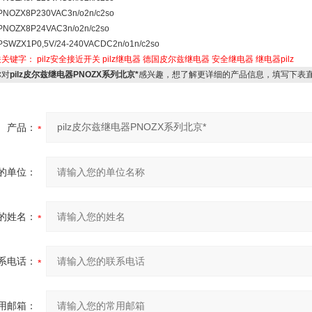
PNOZX8P230VAC3n/o2n/c2so
PNOZX8P24VAC3n/o2n/c2so
PSWZX1P0,5V/24-240VACDC2n/o1n/c2so
关关键字：
pilz安全接近开关
pilz继电器
德国皮尔兹继电器
安全继电器
继电器pilz
对
pilz皮尔兹继电器PNOZX系列北京*
感兴趣，想了解更详细的产品信息，填写下表
产品：
的单位：
的姓名：
系电话：
用邮箱：