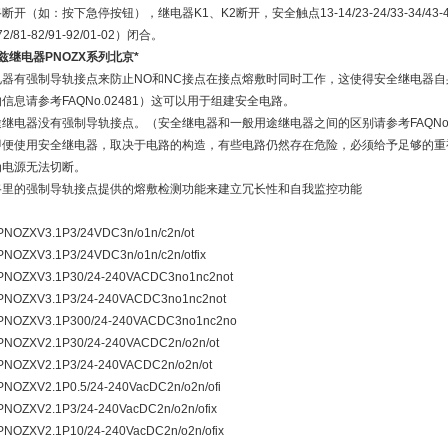
开（如：按下急停按钮），继电器K1、K2断开，安全触点13-14/23-24/33-34/43-44
2/81-82/91-92/01-02）闭合。
皮尔兹继电器PNOZX系列北京*
电器有强制导轨接点来防止NO和NC接点在接点熔敷时同时工作，这使得安全继电器
信息请参考FAQNo.02481）这可以用于组建安全电路。
继电器没有强制导轨接点。（安全继电器和一般用途继电器之间的区别请参考FAQNo.0
即便使用安全继电器，取决于电路的构造，有些电路仍然存在危险，必须给予足够的重
为电源无法切断。
路里的强制导轨接点提供的熔敷检测功能来建立冗长性和自我监控功能
PNOZXV3.1P3/24VDC3n/o1n/c2n/ot
NOZXV3.1P3/24VDC3n/o1n/c2n/otfix
PNOZXV3.1P30/24-240VACDC3no1nc2not
PNOZXV3.1P3/24-240VACDC3no1nc2not
PNOZXV3.1P300/24-240VACDC3no1nc2no
PNOZXV2.1P30/24-240VACDC2n/o2n/ot
PNOZXV2.1P3/24-240VACDC2n/o2n/ot
NOZXV2.1P0.5/24-240VacDC2n/o2n/ofi
PNOZXV2.1P3/24-240VacDC2n/o2n/ofix
PNOZXV2.1P10/24-240VacDC2n/o2n/ofix