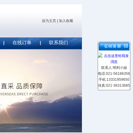
设为主页
|
加入收藏
在线订单
联系我们
联系人:明利小姐
电话:021-56186356
手机:13331959650
传真:021-36313685