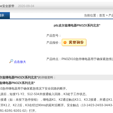
ape安全胶带
2020-09-04
ape安全胶带
2020-09-04
展示
当前位置：
首页
>
产
pilz皮尔兹继电器PNOZX系列北京*
产品型号：
产品报价：
产品特点：
PNOZX10急停继电器用于确保紧急
点击放大
z皮尔兹继电器PNOZX系列北京*
的详细资料：
皮尔兹继电器PNOZX系列北京*
X10急停继电器用于确保紧急情况下安全回路的断开。
源后，短接Y1-Y2、S12-S34并接通输入回路，K3处于工作状态。
接通（如：未按下急停按钮），继电器K1、K2通过触点K3.1、K3.2接通，并通过K1.
K1.2、K2.2后，K3在经过90ms的延时后断开。安全触点（13-14/23-24/33-34/43-
/81-82/91-92/01-02）打开。