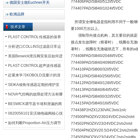
774406PAD/SI840/512I/5VDC
德国安士能Euchner开关
774407PAD/SI840/1024I/5VDC
欧洲品牌
所谓安全继电器是指利用不同于一般继
技术文章
要1000万次以上。
强制导向接点机构，其主要目的就是不
PLAST CONTROL传感器的保养
接点发生故障时（熔著时），线圈在无激磁
方法
分析进口COLLINS过滤器日常运
著时），线圈在无激磁状态下，所有的a接
行排污步骤
774408PAD/SI840/2048I/5VDC
美国Beswick泄压阀安装后如何进
774409PAD/SI840/4096I/5VDC
行调试?
PLAST CONTROL超声波传感器
774410PAD/SI800/32I/5VDC
工作原理了解吗？
赶紧来学习KOBOLD流量计的清
774411PAD/SI840/256I/5VDC
774412PAD/SI840/128I/5VDC
洗流程吧
SEIKA倾角传感器定期的维护至
774413PAD/SI840/64I/5VDC
关重要
NOVA气控阀的故障处理方法有哪
774414PAD/SI8400/32I/5VDC
774415PAD/SI840/16I/5VDC
些？
BESWICK调节器卡堵和泄漏的两
774438P2HZX1230VAC3n/o1n/c
大问题解决措施
0820056101安沃驰电磁阀核心技
774500PNOZXV230/24VDC2n/o2n/ot
术参数
如何判断Proportion-Air压力调节
774502PNOZXV23/24VDC2n/o2n/ot
774504PNOZXV20.5/24VDC2n/o2n/otfi
器的故障类型？
774505PNOZXV23/24VDC2n/o2n/otfix