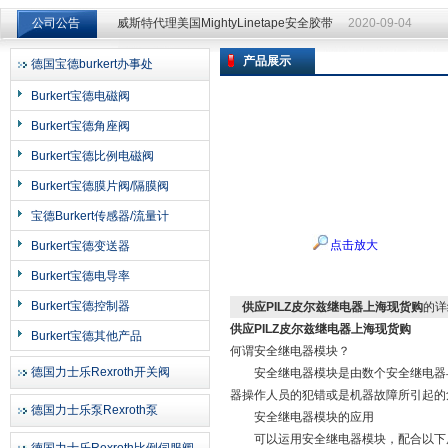
公司公告
威斯特代理美国MightyLinetape安全胶带
2020-09-04
威斯特代理美国MightyLinetape安全胶带
2020-09-04
产品展示
德国宝德burkert办事处
上海申思特自动化设备有限公司
Burkert宝德电磁阀
Burkert宝德角座阀
Burkert宝德比例电磁阀
Burkert宝德膜片阀/隔膜阀
宝德Burkert传感器/流量计
点击放大
Burkert宝德变送器
Burkert宝德电导率
Burkert宝德控制器
供应PILZ皮尔兹继电器上海现货购
的详
供应PILZ皮尔兹继电器上海现货购
Burkert宝德其他产品
何谓安全继电器模块？
德国力士乐Rexroth开关阀
安全继电器模块是由数个安全继电器与
器操作人员的犯错或是机器故障所引起的
德国力士乐泵Rexroth泵
安全继电器模块的应用
可以运用安全继电器模块，配合以下原