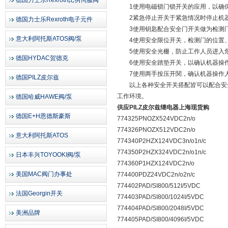
德国力士乐Rexroth比例伺服阀
1使用电磁锁门锁开关的应用，以确保
2紧急停止开关于紧急情况时停止机
德国力士乐Rexroth电子元件
3使用钥匙配合安全门开关做为检测门
意大利阿托斯ATOS阀/泵
4使用安全限位开关，检测门的位置、
5使用安全光栅，防止工作人员进入
德国HYDAC贺德克
6使用安全踏垫开关，以确认机器操作
7使用两手按压开関，确认机器操作人
德国PILZ皮尔兹
以上各种安全开关搭配皆可以配合安全
工作环境。
德国哈威HAWE阀/泵
供应PILZ皮尔兹继电器上海现货购
德国E+H恩德斯豪斯
774325PNOZX524VDC2n/o
774326PNOZX512VDC2n/o
意大利阿托斯ATOS
774340P2HZX124VDC3n/o1n/c
774350P2HZX324VDC2n/o1n/c
日本丰兴TOYOOKI阀/泵
774360P1HZX124VDC2n/o
美国MAC阀门办事处
774400PDZ24VDC2n/o2n/c
774402PAD/SI800/512I/5VDC
法国Georgin开关
774403PAD/SI800/1024I/5VDC
774404PAD/SI800/2048I/5VDC
美洲品牌
774405PAD/SI800/4096I/5VDC