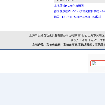
上海颖哲pilz皮尔兹德国*
德国皮尔兹PILZPSS模块化控制系统 - 
德国PILZ皮尔兹SafetyBUS p - I/O模块
上海申思特自动化设备有限公司 版权所有 地址:上海市黄浦区北
联系人：许丹丹 电话： 手机：
主营产品：
宝德电磁阀，宝德角座阀,宝德调节阀，宝德隔