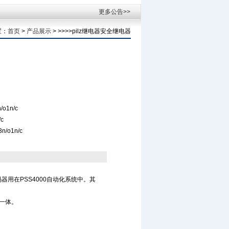
更多公告>>
置：
首页
>
产品展示
> >>>>pilz继电器安全继电器
/o1n/c
c
n/o1n/c
器用在PSS4000自动化系统中。其
于一体。