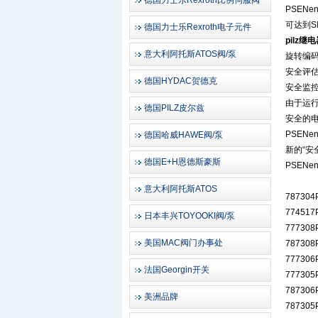
德国力士乐Rexroth比例伺服阀
PSEN
可达到S
德国力士乐Rexroth电子元件
pilz
意大利阿托斯ATOS阀/泵
旋转编
安全评
德国HYDAC贺德克
安全监
由于运
德国PILZ皮尔兹
安全的电
PSEN
德国哈威HAWE阀/泵
新的“安
德国E+H恩德斯豪斯
PSEN
意大利阿托斯ATOS
787304
774517
日本丰兴TOYOOKI阀/泵
777308
美国MAC阀门办事处
787308
777306
法国Georgin开关
777305
787306
美洲品牌
787305