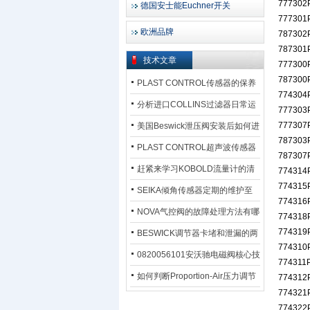
777302
德国安士能Euchner开关
777301
欧洲品牌
787302
787301
技术文章
777300
787300
PLAST CONTROL传感器的保养
774304
方法
分析进口COLLINS过滤器日常运
777303
行排污步骤
777307
美国Beswick泄压阀安装后如何进
787303
行调试?
PLAST CONTROL超声波传感器
787307
工作原理了解吗？
赶紧来学习KOBOLD流量计的清
774314
774315
洗流程吧
SEIKA倾角传感器定期的维护至
774316
关重要
NOVA气控阀的故障处理方法有哪
774318
774319
些？
BESWICK调节器卡堵和泄漏的两
774310
大问题解决措施
0820056101安沃驰电磁阀核心技
774311
术参数
如何判断Proportion-Air压力调节
774312
774321
器的故障类型？
774322