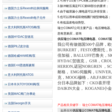
2.
可用于1/2英寸PCB座上的卧式设计；
3.
脉冲耐压满足FCC第68部分的要求；
德国力士乐Rexroth比例伺服阀
4.
由于磁泄漏小,继电器可以并排安装；
5.
也可以用单或双绕线圈闩锁型继电器；
德国力士乐Rexroth电子元件
6.
有低温差电动势型。
意大利阿托斯ATOS阀/泵
瑞士COMAT公司主要产品：电压继电器、
您有意购买，咨询
德国HYDAC贺德克
供应瑞士COMAT电压继电器、COMAT
我公司有做德国500个品牌，欧州
德国PILZ皮尔兹
BURKERT，FESTO费斯托，
倍加福，BALLUFF巴鲁夫，SI
德国哈威HAWE阀/泵
HYDAC贺德克， GSR，CR
德国E+H恩德斯豪斯
HERION,诺冠NORGREN ，
耐格， EMG伺服阀，UNIVER,
意大利阿托斯ATOS
克，MOOG穆格，AB,FAIRC
分日本品牌如下：CKD喜开理，
日本丰兴TOYOOKI阀/泵
DAIKIN大金， KOGANEI小
美国MAC阀门办事处
法国Georgin开关
产品相关关键字：
瑞士COMAT电压继电
如果你对
供应瑞士COMAT电压继电器、