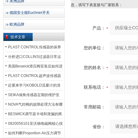
美洲品牌
息，填写下表直接与厂家联系：
德国安士能Euchner开关
欧洲品牌
产品：
技术文章
PLAST CONTROL传感器的保养
您的单位：
方法
分析进口COLLINS过滤器日常运
行排污步骤
美国Beswick泄压阀安装后如何进
您的姓名：
行调试?
PLAST CONTROL超声波传感器
工作原理了解吗？
赶紧来学习KOBOLD流量计的清
联系电话：
洗流程吧
SEIKA倾角传感器定期的维护至
关重要
NOVA气控阀的故障处理方法有哪
常用邮箱：
些？
BESWICK调节器卡堵和泄漏的两
大问题解决措施
0820056101安沃驰电磁阀核心技
省份：
术参数
如何判断Proportion-Air压力调节