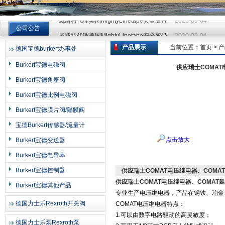
威斯特代理美国MightyLinetape安全胶带
2020-09-04
公司公告
威斯特代理美国MightyLinetape安全胶带
2020-09-04
威斯特代理美国MightyLinetape安全胶带
2020-09-04
产品展示
当前位置：
首页
>
产
德国宝德burkert办事处
上海申思特自动化设备有限公司
Burkert宝德电磁阀
供应瑞士COMAT
Burkert宝德角座阀
Burkert宝德比例电磁阀
Burkert宝德膜片阀/隔膜阀
宝德Burkert传感器/流量计
点击放大
Burkert宝德变送器
Burkert宝德电导率
Burkert宝德控制器
供应瑞士COMAT电压继电器、COMA
供应瑞士COMAT电压继电器、COMAT
Burkert宝德其他产品
专业生产电压继电器，产品在钢铁、冶金
德国力士乐Rexroth开关阀
COMAT
电压继电器特点：
1.
可以由数字电路驱动的高灵敏度；
德国力士乐泵Rexroth泵