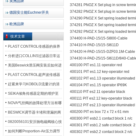
美洲品牌
374281 PNOZ X Set plug in screw term
374282 PNOZ X Set plug in screw term
德国安士能Euchner开关
374290 PNOZ X Set spring loaded term
欧洲品牌
374291 PNOZ X Set spring loaded term
374292 PNOZ X Set spring loaded term
技术文章
374400 H-PAD-15/15-SI800-Cable
374410 H-PAD-15/15-SI611D
PLAST CONTROL传感器的保养
374420 H-PAD-15/15-DZF03.1M-Cable
方法
分析进口COLLINS过滤器日常运
374430 H-PAD-25/15-SI611D/840-Cab
行排污步骤
400100 PIT es1.11 operator red
美国Beswick泄压阀安装后如何进
400101 PIT es1.12 key-operator red
行调试?
PLAST CONTROL超声波传感器
400102 PIT es1.13 operator illuminated
工作原理了解吗？
赶紧来学习KOBOLD流量计的清
400104 PIT es1.15 operator IP69K
400110 PIT es2.11 operator black
洗流程吧
SEIKA倾角传感器定期的维护至
400111 PIT es2.12 key-operator black
关重要
NOVA气控阀的故障处理方法有哪
400112 PIT es2.13 operator illuminated
400200 PIT es box 72 x 72 x 61 mm
些？
BESWICK调节器卡堵和泄漏的两
400300 PIT esb2.1 contact block 1 n/c
大问题解决措施
0820056101安沃驰电磁阀核心技
400301 PIT esb1.2 safe contact block 2
术参数
如何判断Proportion-Air压力调节
400302 PIT esb2.2 contact block 2 n/c