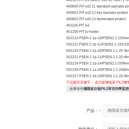
400521 PIT es Set4.2: es3.11 / box / 2 n/
400600 PIT es5.11 standard operator pr
400601 PIT es5.12 key operator protect
400602 PIT es5.13 illuminated protect
401100 PIT js2
401200 PIT js holder
502210 PSEN 2.1p-10/PSEN2.1-10/3m
502211 PSEN 2.1p-11/PSEN2.1-10/LED
502220 PSEN 2.1p-20/PSEN 2.1-20 /8
502221 PSEN 2.1p-21/PSEN 2.1-20 /8
502224 PSEN 2.1p-24/PSEN2.1-20/8m
502226 PSEN 2.1a-20/PSEN 2.1-20/8m
502227 PSEN 2.1b-20/PSEN 2.1-20 /8
产品相关关键字：
皮尔兹继电器
PILZ继
如果你对
德国皮尔兹PILZ有功功率监
产品：