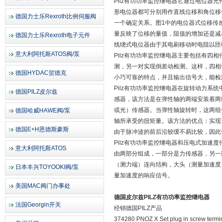
Pilz有功功率监控继电器它通过电位
形电位器都可分别用作直线位移和角位移
德国力士乐Rexroth比例伺服阀
一个确定关系。图1中的电位器式位移传
量反映了位移的量值，阻值的增加还是减
德国力士乐Rexroth电子元件
线绕式电位器由于其电刷移动时电阻以匝
意大利阿托斯ATOS阀/泵
Pilz有功功率监控继电器主要包括有
测，另一对实现倒差动检测。这样，四相
德国HYDAC贺德克
小巧可靠的特点，并且输出信号大，能检
Pilz有功功率监控继电器在旋转动力系
德国PILZ皮尔兹
感器，该方法是在弹性轴的两端安装着两
或光）传感器。当弹性轴旋转时，这两组
德国哈威HAWE阀/泵
轴所承受的扭矩量。该方法的优点：实现
德国E+H恩德斯豪斯
由于脉冲波的前后沿较缓不易比较，因此
Pilz有功功率监控继电器和压电式加
意大利阿托斯ATOS
由两部分组成，一部分是力传感器，另一
（测力端）连向结构，大头（测量加速度）
日本丰兴TOYOOKI阀/泵
量加速度的响应信号。
美国MAC阀门办事处
德国皮尔兹PILZ有功功率监控继电器
法国Georgin开关
经销德国PILZ产品
374280 PNOZ X Set plug in screw term