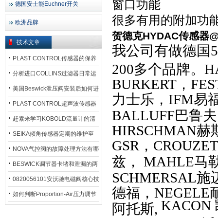
窗口功能
德国安士能Euchner开关
很多有用的附加功
欧洲品牌
贺德克HYDAC传感器
技术文章
我公司有做德国5
PLAST CONTROL传感器的保养
200多个品牌。H
方法
分析进口COLLINS过滤器日常运
BURKERT，FE
行排污步骤
美国Beswick泄压阀安装后如何进
力士乐，IFM易
行调试?
PLAST CONTROL超声波传感器
BALLUFF巴鲁夫
工作原理了解吗？
赶紧来学习KOBOLD流量计的清
HIRSCHMAN
洗流程吧
SEIKA倾角传感器定期的维护至
GSR，CROUZ
关重要
NOVA气控阀的故障处理方法有哪
兹， MAHLE马
些？
BESWICK调节器卡堵和泄漏的两
SCHMERSAL
大问题解决措施
0820056101安沃驰电磁阀核心技
德福，NEGELE耐
术参数
如何判断Proportion-Air压力调节
KACON
阿托斯,
器的故障类型？