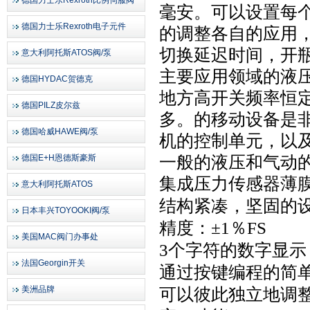
德国力士乐Rexroth比例伺服阀
毫安。
可以设置每
德国力士乐Rexroth电子元件
的调整各自的应用
切换延迟时间，开瓶
意大利阿托斯ATOS阀/泵
主要应用领域的液
德国HYDAC贺德克
地方高开关频率恒
德国PILZ皮尔兹
多。的移动设备是
德国哈威HAWE阀/泵
机的控制单元，以
德国E+H恩德斯豪斯
一般的液压和气动
集成压力传感器薄膜
意大利阿托斯ATOS
结构紧凑，坚固的
日本丰兴TOYOOKI阀/泵
精度：±1％FS
美国MAC阀门办事处
3个字符的数字显示
法国Georgin开关
通过按键编程的简
美洲品牌
可以彼此独立地调