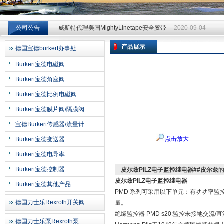
威斯特代理美国MightyLinetape安全胶带
2020-09-04
公司公告
威斯特代理美国MightyLinetape安全胶带
2020-09-04
威斯特代理美国MightyLinetape安全胶带
2020-09-04
产品展示
德国宝德burkert办事处
上海申思特自动化设备有限公司
Burkert宝德电磁阀
Burkert宝德角座阀
Burkert宝德比例电磁阀
Burkert宝德膜片阀/隔膜阀
宝德Burkert传感器/流量计
点击放大
Burkert宝德变送器
Burkert宝德电导率
Burkert宝德控制器
皮尔兹PILZ电子监控继电器##皮尔兹
皮尔兹PILZ电子监控继电器
Burkert宝德其他产品
PMD 系列可采用以下单元：有功功率监
德国力士乐Rexroth开关阀
量。
绝缘监控器 PMD s20:监控未接地交
德国力士乐泵Rexroth泵