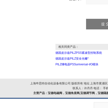
相关同类产品：
德国皮尔兹PILZPSS紧凑型控制系统
德国皮尔兹PILZ安全光栅*
PILZ继电器PSSuniversal-I/O模块
上海申思特自动化设备有限公司 版权所有 地址:上海市黄浦区北
联系人：许丹丹 电话： 手机：
主营产品：
宝德电磁阀，宝德角座阀,宝德调节阀，宝德隔