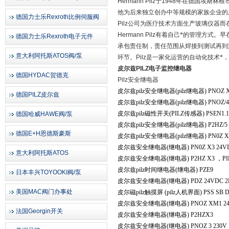
Hermann Pilz
于
1948
年在德国埃斯林根
他为后来独立创办中等规模的家族企业的
德国力士乐Rexroth比例伺服阀
Pilz
公司为医疗技术方面生产玻璃仪器而
Hermann Pilz
有着自己*的管理方式。早
德国力士乐Rexroth电子元件
承包责任制，责任范围从焊接到测试再到
意大利阿托斯ATOS阀/泵
环节。
Pilz
是一家化运营的自动化技术*
皮尔兹PILZ电子监控继电器
德国HYDAC贺德克
Pilz
安全继电器
皮尔兹pilz安全继电器(pilz继电器) PNOZ X
德国PILZ皮尔兹
皮尔兹pilz安全继电器(pilz继电器) PNOZ/4
皮尔兹pilz磁性开关(PILZ传感器) PSEN1.1P-
德国哈威HAWE阀/泵
皮尔兹pilz安全继电器(pilz继电器) P2HZ/5 ,
德国E+H恩德斯豪斯
皮尔兹pilz安全继电器(pilz继电器) PN0Z XV
皮尔兹安全继电器(继电器) PN0Z X3 24VDC
意大利阿托斯ATOS
皮尔兹安全继电器(继电器) P2HZ X3 ，PIHZ
皮尔兹pilz时间继电器(继电器) PZE9
日本丰兴TOYOOKI阀/泵
皮尔兹安全继电器(继电器) PDZ 24VDC 2N
美国MAC阀门办事处
皮尔磁pilz触摸屏 (pilz人机界面) PSS SB D
皮尔兹安全继电器(继电器) PNOZ XM1 2
法国Georgin开关
皮尔兹安全继电器(继电器) P2HZX3
皮尔兹安全继电器(继电器) PNOZ 3 230V