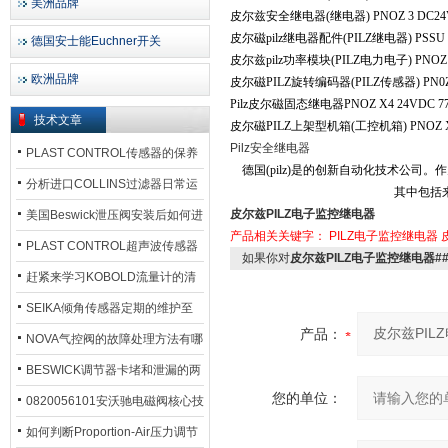
美洲品牌
皮尔兹安全继电器(继电器) PNOZ 3 DC2
皮尔磁pilz继电器配件(PILZ继电器) PSSU 
德国安士能Euchner开关
皮尔兹pilz功率模块(PILZ电力电子) PNOZ 
欧洲品牌
皮尔磁PILZ旋转编码器(PILZ传感器) PN0Z
Pilz
皮尔磁固态继电器PNOZ X4 24VDC 77
技术文章
皮尔磁PILZ上架型机箱(工控机箱) PNOZ XV
Pilz
安全继电器
PLAST CONTROL传感器的保养
德国(pilz)是的创新自动化技术公
方法
分析进口COLLINS过滤器日常运
其中包括
行排污步骤
皮尔兹PILZ电子监控继电器
美国Beswick泄压阀安装后如何进
产品相关关键字：
PILZ电子监控继电器
行调试?
PLAST CONTROL超声波传感器
如果你对
皮尔兹PILZ电子监控继电器#
工作原理了解吗？
赶紧来学习KOBOLD流量计的清
洗流程吧
SEIKA倾角传感器定期的维护至
产品：
关重要
NOVA气控阀的故障处理方法有哪
些？
BESWICK调节器卡堵和泄漏的两
您的单位：
大问题解决措施
0820056101安沃驰电磁阀核心技
术参数
如何判断Proportion-Air压力调节