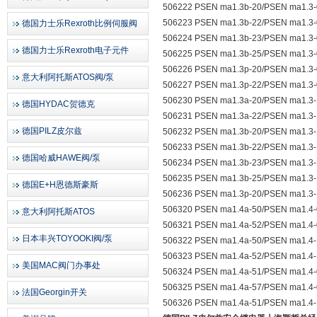
506222 PSEN ma1.3b-20/PSEN ma1.3-
506223 PSEN ma1.3b-22/PSEN ma1.3-
德国力士乐Rexroth比例伺服阀
506224 PSEN ma1.3b-23/PSEN ma1.3-
德国力士乐Rexroth电子元件
506225 PSEN ma1.3b-25/PSEN ma1.3-
506226 PSEN ma1.3p-20/PSEN ma1.3-
意大利阿托斯ATOS阀/泵
506227 PSEN ma1.3p-22/PSEN ma1.3-
506230 PSEN ma1.3a-20/PSEN ma1.3-
德国HYDAC贺德克
506231 PSEN ma1.3a-22/PSEN ma1.3-
德国PILZ皮尔兹
506232 PSEN ma1.3b-20/PSEN ma1.3-
506233 PSEN ma1.3b-22/PSEN ma1.3-
德国哈威HAWE阀/泵
506234 PSEN ma1.3b-23/PSEN ma1.3-
506235 PSEN ma1.3b-25/PSEN ma1.3-
德国E+H恩德斯豪斯
506236 PSEN ma1.3p-20/PSEN ma1.3-
506320 PSEN ma1.4a-50/PSEN ma1.4-
意大利阿托斯ATOS
506321 PSEN ma1.4a-52/PSEN ma1.4-
日本丰兴TOYOOKI阀/泵
506322 PSEN ma1.4a-50/PSEN ma1.4-
506323 PSEN ma1.4a-52/PSEN ma1.4-
美国MAC阀门办事处
506324 PSEN ma1.4a-51/PSEN ma1.4-
506325 PSEN ma1.4a-57/PSEN ma1.4-
法国Georgin开关
506326 PSEN ma1.4a-51/PSEN ma1.4-