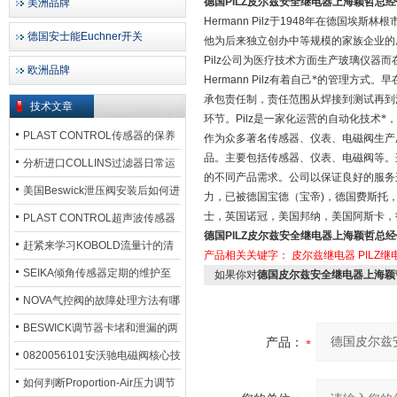
德国PILZ皮尔兹安全继电器上海颖哲总
美洲品牌
Hermann Pilz
于
1948
年在德国埃斯林根
德国安士能Euchner开关
他为后来独立创办中等规模的家族企业的
Pilz
公司为医疗技术方面生产玻璃仪器而
欧洲品牌
Hermann Pilz
有着自己*的管理方式。早
承包责任制，责任范围从焊接到测试再到
技术文章
环节。
Pilz
是一家化运营的自动化技术*
PLAST CONTROL传感器的保养
作为众多著名传感器、仪表、电磁阀生产
品。主要包括传感器、仪表、电磁阀等。
方法
分析进口COLLINS过滤器日常运
的不同产品需求。公司以保证良好的服务
行排污步骤
美国Beswick泄压阀安装后如何进
力，已被德国宝德（宝帝
)
，德国费斯托
士，英国诺冠，美国邦纳，美国阿斯卡，
行调试?
PLAST CONTROL超声波传感器
德国PILZ皮尔兹安全继电器上海颖哲总
工作原理了解吗？
赶紧来学习KOBOLD流量计的清
产品相关关键字：
皮尔兹继电器
PILZ继
洗流程吧
SEIKA倾角传感器定期的维护至
如果你对
德国皮尔兹安全继电器上海颖
关重要
NOVA气控阀的故障处理方法有哪
些？
BESWICK调节器卡堵和泄漏的两
产品：
大问题解决措施
0820056101安沃驰电磁阀核心技
术参数
如何判断Proportion-Air压力调节