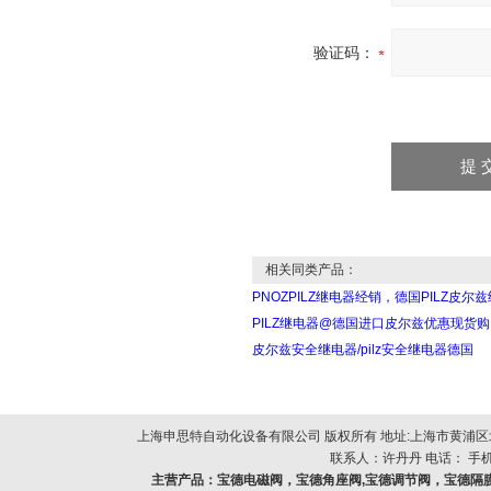
验证码：
相关同类产品：
PNOZPILZ继电器经销，德国PILZ皮尔
PILZ继电器@德国进口皮尔兹优惠现货购
皮尔兹安全继电器/pilz安全继电器德国
上海申思特自动化设备有限公司 版权所有 地址:上海市黄浦区北
联系人：许丹丹 电话： 手机：
主营产品：
宝德电磁阀，宝德角座阀,宝德调节阀，宝德隔