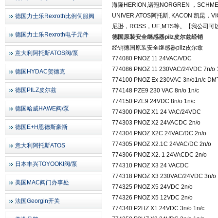
海隆
HERION,
诺冠
NORGREN
，
SCHME
UNIVER,ATOS
阿托斯
, KACON
凯昆，
V
德国力士乐Rexroth比例伺服阀
尼逊，
ROSS
，
UE,MTS
等。【我公司可
德国力士乐Rexroth电子元件
德国原装安全继感器pilz皮尔兹经销
经销德国原装安全继感器
pilz
皮尔兹
意大利阿托斯ATOS阀/泵
774080 PNOZ 11 24VAC/VDC
774086 PNOZ 11 230VAC/24VDC 7n/o 
德国HYDAC贺德克
774100 PNOZ Ex 230VAC 3n/o1n/c DM
德国PILZ皮尔兹
774148 PZE9 230 VAC 8n/o 1n/c
774150 PZE9 24VDC 8n/o 1n/c
德国哈威HAWE阀/泵
774300 PNOZ X1 24 VAC/24VDC
774303 PNOZ X2 24VACDC 2n/o
德国E+H恩德斯豪斯
774304 PNOZ X2C 24VAC/DC 2n/o
774305 PNOZ X2.1C 24VAC/DC 2n/o
意大利阿托斯ATOS
774306 PNOZ X2. 1 24VACDC 2n/o
日本丰兴TOYOOKI阀/泵
774310 PNOZ X3 24 VACDC
774318 PNOZ X3 230VAC/24VDC 3n/o 
美国MAC阀门办事处
774325 PNOZ X5 24VDC 2n/o
774326 PNOZ X5 12VDC 2n/o
法国Georgin开关
774340 P2HZ X1 24VDC 3n/o 1n/c