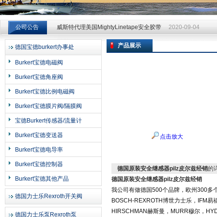
威斯特代理美国MightyLinetape安全胶带
2020-09-04
公司公告
威斯特代理美国MightyLinetape安全胶带
2020-09-04
威斯特代理美国MightyLinetape安全胶带
2020-09-04
产品展示
德国宝德burkert办事处
上海申思特自动化设备有限公司
Burkert宝德电磁阀
Burkert宝德角座阀
Burkert宝德比例电磁阀
Burkert宝德膜片阀/隔膜阀
宝德Burkert传感器/流量计
Burkert宝德变送器
点击放大
Burkert宝德电导率
Burkert宝德控制器
德国原装安全继感器pilz皮尔兹经销
的
Burkert宝德其他产品
德国原装安全继感器pilz皮尔兹经销
我公司有做德国
500
个品牌，欧州
300
多
德国力士乐Rexroth开关阀
BOSCH-REXROTH
博世力士乐，
IFM
易
HIRSCHMAN
赫斯曼，
MURR
穆尔，
HY
德国力士乐泵Rexroth泵