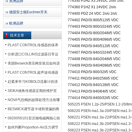
774350 P2HZ X3 24VDC 2n/o 1n/c
美洲品牌
774360 P1HZ X1 24VDC 2n/o
德国安士能Euchner开关
774400 PDZ 24 VDC 2n/o 2n/c
774402 PAD/SI 800/512I/5 VDC
欧洲品牌
774403 PAD/SI 800/1024I/5 VDC
774404 PAD/SI 800/2048I/5 VDC
技术文章
774405 PAD/SI 800/4096I/5 VDC
PLAST CONTROL传感器的保养
774406 PAD/SI 840/512I/5 VDC
774407 PAD/SI 840/1024I/5 VDC
方法
分析进口COLLINS过滤器日常运
774408 PAD/SI 840/2048I/5 VDC
行排污步骤
美国Beswick泄压阀安装后如何进
774409 PAD/SI 840/4096I/5 VDC
774410 PAD/SI 800/32I/5 VDC
行调试?
PLAST CONTROL超声波传感器
774411 PAD/SI 840/256I/5 VDC
工作原理了解吗？
赶紧来学习KOBOLD流量计的清
774412 PAD/SI 840/128I/5 VDC
洗流程吧
SEIKA倾角传感器定期的维护至
774413 PAD/SI 840/64I/5 VDC
774414 PAD/SI 8400/32I/5 VDC
关重要
NOVA气控阀的故障处理方法有哪
505225 PSEN 1.2p-25/PSEN 1.2-20/8m
些？
BESWICK调节器卡堵和泄漏的两
506220 PSEN ma1.3a-20/PSEN ma1.3-
506221 PSEN ma1.3a-22/PSEN ma1.3-
大问题解决措施
0820056101安沃驰电磁阀核心技
506222 PSEN ma1.3b-20/PSEN ma1.3-
术参数
如何判断Proportion-Air压力调节
506223 PSEN ma1.3b-22/PSEN ma1.3-