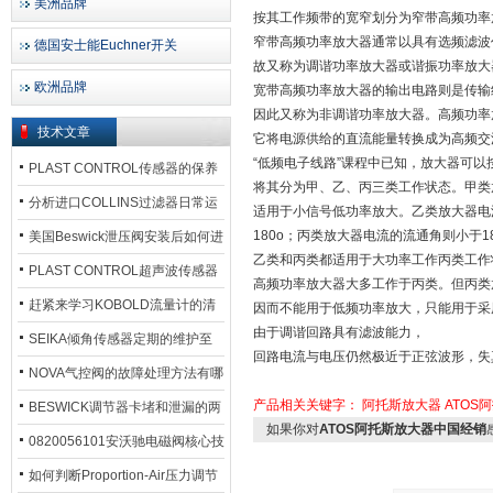
美洲品牌
按其工作频带的宽窄划分为窄带高频功率
窄带高频功率放大器通常以具有选频滤波
德国安士能Euchner开关
故又称为调谐功率放大器或谐振功率放大
欧洲品牌
宽带高频功率放大器的输出电路则是传输
因此又称为非调谐功率放大器。高频功率
技术文章
它将电源供给的直流能量转换成为高频交
“低频电子线路”课程中已知，放大器可以
PLAST CONTROL传感器的保养
将其分为甲、乙、丙三类工作状态。甲类放
方法
分析进口COLLINS过滤器日常运
适用于小信号低功率放大。乙类放大器电
行排污步骤
180o；丙类放大器电流的流通角则小于18
美国Beswick泄压阀安装后如何进
乙类和丙类都适用于大功率工作丙类工作
行调试?
PLAST CONTROL超声波传感器
高频功率放大器大多工作于丙类。但丙类
工作原理了解吗？
赶紧来学习KOBOLD流量计的清
因而不能用于低频功率放大，只能用于采
由于调谐回路具有滤波能力，
洗流程吧
SEIKA倾角传感器定期的维护至
回路电流与电压仍然极近于正弦波形，失
关重要
NOVA气控阀的故障处理方法有哪
产品相关关键字：
阿托斯放大器
ATOS
些？
BESWICK调节器卡堵和泄漏的两
如果你对
ATOS阿托斯放大器中国经销
大问题解决措施
0820056101安沃驰电磁阀核心技
术参数
如何判断Proportion-Air压力调节