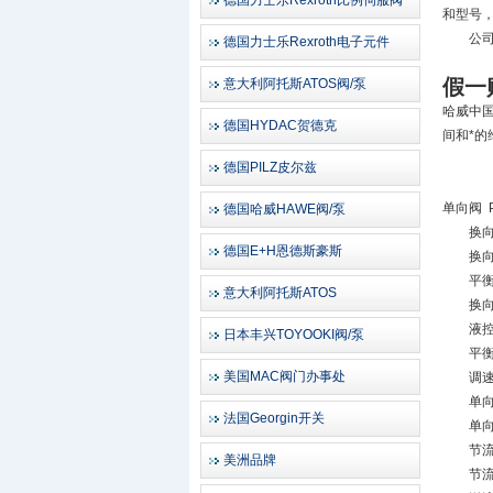
德国力士乐Rexroth比例伺服阀
和型号
公司位
德国力士乐Rexroth电子元件
假一
意大利阿托斯ATOS阀/泵
哈威中
德国HYDAC贺德克
间和*
德国PILZ皮尔兹
单向阀 P
德国哈威HAWE阀/泵
换向阀 
德国E+H恩德斯豪斯
换向阀GR
平衡阀LH
意大利阿托斯ATOS
换向阀D
液控单
日本丰兴TOYOOKI阀/泵
平衡阀 L
美国MAC阀门办事处
调速阀S
单向阀
法国Georgin开关
单向阀
节流阀A
美洲品牌
节流阀