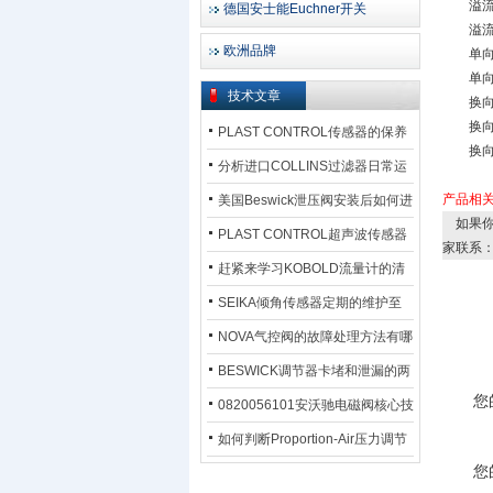
溢流阀D
德国安士能Euchner开关
溢流阀 
欧洲品牌
单向节流
单向节
技术文章
换向阀S
换向阀S
PLAST CONTROL传感器的保养
换向阀S
方法
分析进口COLLINS过滤器日常运
行排污步骤
产品相
美国Beswick泄压阀安装后如何进
如果你
行调试?
PLAST CONTROL超声波传感器
家联系
工作原理了解吗？
赶紧来学习KOBOLD流量计的清
洗流程吧
SEIKA倾角传感器定期的维护至
关重要
NOVA气控阀的故障处理方法有哪
些？
BESWICK调节器卡堵和泄漏的两
您
大问题解决措施
0820056101安沃驰电磁阀核心技
术参数
如何判断Proportion-Air压力调节
您
器的故障类型？