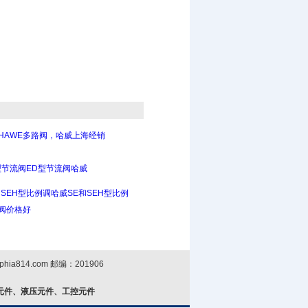
HAWE多路阀，哈威上海经销
型节流阀ED型节流阀哈威
和SEH型比例调哈威SE和SEH型比例
阀价格好
phia814.com
邮编：201906
元件、液压元件、工控元件