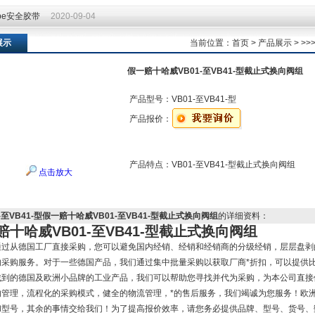
ape安全胶带
2020-09-04
ape安全胶带
2020-09-04
展示
当前位置：
首页
>
产品展示
> >
假一赔十哈威VB01-至VB41-型截止式换向阀组
产品型号：
VB01-至VB41-型
产品报价：
产品特点：
VB01-至VB41-型截止式换向阀组
点击放大
1-至VB41-型假一赔十哈威VB01-至VB41-型截止式换向阀组
的详细资料：
赔十哈威VB01-至VB41-型截止式换向阀组
通过从德国工厂直接采购，您可以避免国内经销、经销和经销商的分级经销，层层盘剥
的采购服务。对于一些德国产品，我们通过集中批量采购以获取厂商*折扣，可以提供
找到的德国及欧洲小品牌的工业产品，我们可以帮助您寻找并代为采购，为本公司直接供
的管理，流程化的采购模式，健全的物流管理，*的售后服务，我们竭诚为您服务！欧
和型号，其余的事情交给我们！为了提高报价效率，请您务必提供品牌、型号、货号、