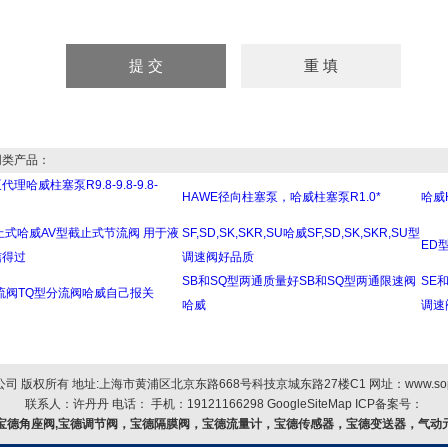
类产品：
代理哈威柱塞泵R9.8-9.8-9.8-
HAWE径向柱塞泵，哈威柱塞泵R1.0*
哈威
止式哈威AV型截止式节流阀 用于液
SF,SD,SK,SKR,SU哈威SF,SD,SK,SKR,SU型
ED
信得过
调速阀好品质
SB和SQ型两通质量好SB和SQ型两通限速阀
SE
流阀TQ型分流阀哈威自己报关
哈威
调速
 版权所有 地址:上海市黄浦区北京东路668号科技京城东路27楼C1 网址：
www.so
联系人：许丹丹 电话： 手机：19121166298
GoogleSiteMap
ICP备案号：
宝德角座阀,宝德调节阀，宝德隔膜阀，宝德流量计，宝德传感器，宝德变送器，气动