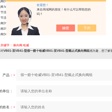
V 5 GHR
欢迎您！
MVP 8 CR
来自局域网的朋友！有什么可以帮助您的
阀AV 3 RE
吗？
流阀RD 41
WPN 2-G-G 24
WPN 8-D-G 24
G 0 L-C
关关键字：
换向阀
哈威
对
VB01-至VB41-型假一赔十哈威VB01-至VB41-型截止式换向阀组
感兴趣，想了解
：
产品：
的单位：
的姓名：