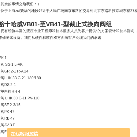
，其余的事情交给我们：）
于上海zui繁华的地段邻近于人民广场南京东路的交界处北京东路科技京城东楼27
赔十哈威VB01-至VB41-型截止式换向阀组
国拥有经验丰富的液压专业工程师和技术服务人员为客户提供*的方案设计和技术咨询，
的维修测试设备。我们从硬件和软件双方面向客户兑现我们的承诺
K 1
SG 1 L-AK
 2-1 R-A 24
K 33 G-21-180/180
S 2-1
向阀RH 4
HK 30 G-11 PV-110
F 2-3/15
PK 47
RB 47
V 3 E
ED 41