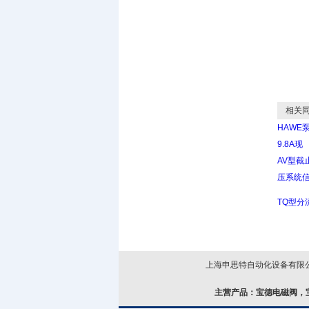
相关同
HAWE泵
9.8A现
AV型截
压系统
TQ型分
上海申思特自动化设备有限公司
主营产品：
宝德电磁阀，