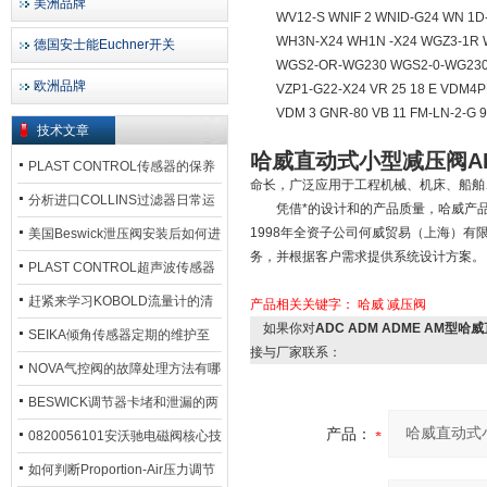
美洲品牌
WV12-S WNIF 2 WNID-G24 WN 1D-
WH3N-X24 WH1N -X24 WGZ3-1R 
德国安士能Euchner开关
WGS2-OR-WG230 WGS2-0-WG230
欧洲品牌
VZP1-G22-X24 VR 25 18 E VDM4
VDM 3 GNR-80 VB 11 FM-LN-2-G 9
技术文章
哈威直动式小型减压阀ADC
PLAST CONTROL传感器的保养
命长，广泛应用于工程机械、机床、船舶
方法
分析进口COLLINS过滤器日常运
凭借*的设计和的产品质量，哈威产品不
行排污步骤
1998年全资子公司何威贸易（上海）
美国Beswick泄压阀安装后如何进
务，并根据客户需求提供系统设计方案。
行调试?
PLAST CONTROL超声波传感器
工作原理了解吗？
赶紧来学习KOBOLD流量计的清
产品相关关键字：
哈威
减压阀
如果你对
ADC ADM ADME AM型
洗流程吧
SEIKA倾角传感器定期的维护至
接与厂家联系：
关重要
NOVA气控阀的故障处理方法有哪
些？
BESWICK调节器卡堵和泄漏的两
产品：
大问题解决措施
0820056101安沃驰电磁阀核心技
术参数
如何判断Proportion-Air压力调节