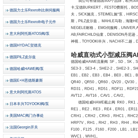
我公司有做德国500个品牌，欧州300多
卡,宝德BURKERT，FESTO费斯托，BO
德国力士乐Rexroth比例伺服阀
夫，SICK施克，STEIMEL施*泵，HI
斯，PILZ皮尔兹， MAHLE马勒，海隆HE
德国力士乐Rexroth电子元件
NEGELE耐格， EMG伺服阀，UNIVER,
意大利阿托斯ATOS阀/泵
AB,FAIRCHILD仙童，DENISON
神视，TOYOOKI丰兴，NACHI不二越，DA
德国HYDAC贺德克
哈威直动式小型减压阀ADC
德国PILZ皮尔兹
德国哈威HAWE流量阀 SF，SD，SK，SU，
SE3-3，SE3-4，SHE2-2，SHE2-3，
德国哈威HAWE阀/泵
EB1，EB2，EB3，EB4，BE0，BE1，
德国E+H恩德斯豪斯
QR40，QR50，QR60，QV20，QV30，
RD31，RD41，RD51，RDF11，RDF2
意大利阿托斯ATOS
AVT12，AVT16，CAV1，CAV2。
德国哈威HAWE截止阀 RK0，RK1，RK
日本丰兴TOYOOKI阀/泵
RE1，RE2，RE3，RE4，ER01，ER1
美国MAC阀门办事处
CRH1，CRH2，CRH3，RHC1，RHC
HRP7V，RH1，RH2，RH3，RH4，RH
法国Georgin开关
F100，F125，F160，F200，LB1，L
WVC1，WVH1。