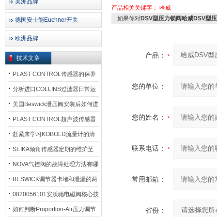
美洲品牌
产品相关关键字：
哈威
如果你对
DSV型压力锁阀哈威DSV型
德国安士能Euchner开关
欧洲品牌
产品：
技术文章
PLAST CONTROL传感器的保养
您的单位：
方法
分析进口COLLINS过滤器日常运
行排污步骤
美国Beswick泄压阀安装后如何进
您的姓名：
行调试?
PLAST CONTROL超声波传感器
工作原理了解吗？
赶紧来学习KOBOLD流量计的清
联系电话：
洗流程吧
SEIKA倾角传感器定期的维护至
关重要
NOVA气控阀的故障处理方法有哪
些？
常用邮箱：
BESWICK调节器卡堵和泄漏的两
大问题解决措施
0820056101安沃驰电磁阀核心技
术参数
如何判断Proportion-Air压力调节
省份：