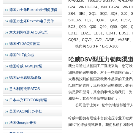
R-WG230、WGZ3-1-WG230、WH1D-G
G24、WN1D-G24、WN1F-G24、WN1
德国力士乐Rexroth比例伺服阀
SB4、SB5、SQ1、SQ2、SQ3、SJ0、SE2
SHE3-5、TQ2、TQ3P、TQ4P、TQ5P
德国力士乐Rexroth电子元件
BC3、Q20、Q30、Q40、Q50、Q60、
意大利阿托斯ATOS阀/泵
ED11、ED21、ED31、ED41、ED51、
CQR2、CQV2、AV2、AV3E、AV3RE、
德国HYDAC贺德克
换向阀 SG 3 P 7 E-CD-160
德国PILZ皮尔兹
哈威DSV型压力锁阀渠
我公司通过从德国工厂直接采购，您可以
德国哈威HAWE阀/泵
洲原装的采购服务。对于一些德国产品，
德国E+H恩德斯豪斯
太容易找到的德国及欧洲小品牌的工业产
以规范的管理，流程化的采购模式，健全
意大利阿托斯ATOS
供品牌和型号，其余的事情交给我们！为
和型号，其余的事情交给我们：）
日本丰兴TOYOOKI阀/泵
公司位于上海zui繁华的地段邻近于人
美国MAC阀门办事处
哈威中国拥有经验丰富的液压专业工程师
法国Georgin开关
间和*的维修测试设备。我们从硬件和软