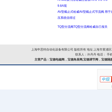
9.8A现
AV型截止式哈威AV型截止式节流阀 用于
压系统信得过
TQ型分流阀TQ型分流阀哈威自己报关
上海申思特自动化设备有限公司 版权所有 地址:上海市黄浦区北
联系人：许丹丹 电话： 手机：
主营产品：
宝德电磁阀，宝德角座阀,宝德调节阀，宝德隔