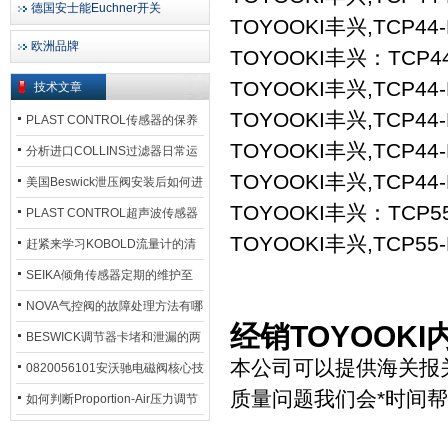
德国安士能Euchner开关
TOYOOKI丰兴,TCP44-L
欧洲品牌
TOYOOKI丰兴：TCP
TOYOOKI丰兴,TCP44-L
技术文章
TOYOOKI丰兴,TCP44-
PLAST CONTROL传感器的保养
TOYOOKI丰兴,TCP44-
方法
分析进口COLLINS过滤器日常运
TOYOOKI丰兴,TCP44-
行排污步骤
美国Beswick泄压阀安装后如何进
TOYOOKI丰兴：TCP
行调试?
PLAST CONTROL超声波传感器
TOYOOKI丰兴,TCP55-
工作原理了解吗？
赶紧来学习KOBOLD流量计的清
洗流程吧
SEIKA倾角传感器定期的维护至
关重要
NOVA气控阀的故障处理方法有哪
经销TOYOOK
些？
BESWICK调节器卡堵和泄漏的两
本公司可以提供海关报
大问题解决措施
0820056101安沃驰电磁阀核心技
质量问题我们会*时间
术参数
如何判断Proportion-Air压力调节
器的故障类型？