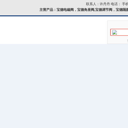
联系人：许丹丹 电话： 手机：
主营产品：
宝德电磁阀，宝德角座阀,宝德调节阀，宝德隔