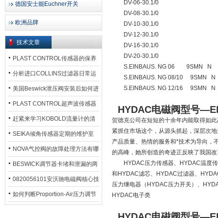
DV-06-30.1/0
德国安士能Euchner开关
DV-08-30.1/0
欧洲品牌
DV-10-30.1/0
DV-12-30.1/0
技术文章
DV-16-30.1/0
DV-20-30.1/0
PLAST CONTROL传感器的保养
S.EINBAUS. NG 06 9SMN N
方法
分析进口COLLINS过滤器日常运
S.EINBAUS. NG 08/10 9SMN N
行排污步骤
S.EINBAUS. NG 12/16 9SMN N
美国Beswick泄压阀安装后如何进
行调试?
PLAST CONTROL超声波传感器
HYDAC电磁阀型号—EDS3
工作原理了解吗？
赶紧来学习KOBOLD流量计的清
贺德克公司在短短的十余年内能取得如此
紧抓住市场这个，从源头抓起，深层次地
洗流程吧
SEIKA倾角传感器定期的维护至
产品质量、热情的服务和*技术为导向，
关重要
NOVA气控阀的故障处理方法有哪
的高峰，她所创造的奇迹正反映了我国改
HYDAC压力传感器、HYDAC温度传感
些？
BESWICK调节器卡堵和泄漏的两
和HYDAC滤芯、HYDAC过滤器、HYD
大问题解决措施
0820056101安沃驰电磁阀核心技
压力继电器（HYDAC压力开关）、HYD
术参数
如何判断Proportion-Air压力调节
HYDAC电子类
器的故障类型？
HYDAC电磁阀型号—EDS3