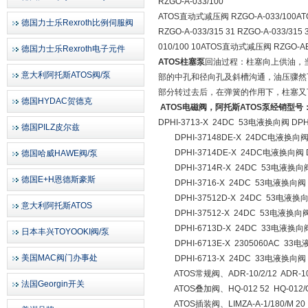
RZGO-A-033/100
ATOS直动式减压阀 RZGO-A-033/100AT
德国力士乐Rexroth比例伺服阀
RZGO-A-033/315 31 RZGO-A-033/3
010/100 10ATOS直动式减压阀 RZGO-AE
德国力士乐Rexroth电子元件
ATOS柱塞泵
回油过程：柱塞向上供油，
意大利阿托斯ATOS阀/泵
部的中孔和径向孔及斜槽沟通，油压骤然
部分转过去后，在弹簧的作用下，柱塞又
德国HYDAC贺德克
ATOS电磁阀，阿托斯ATOS泵经销型号
DPHI-3713-X 24DC 53电液换向阀 DPHI
德国PILZ皮尔兹
DPHI-37148DE-X 24DC电液换向阀 DP
DPHI-3714DE-X 24DC电液换向阀 DPH
德国哈威HAWE阀/泵
DPHI-3714R-X 24DC 53电液换向阀 D
德国E+H恩德斯豪斯
DPHI-3716-X 24DC 53电液换向阀 DPH
DPHI-37512D-X 24DC 53电液换向阀 D
意大利阿托斯ATOS
DPHI-37512-X 24DC 53电液换向阀 DP
DPHI-6713D-X 24DC 33电液换向阀 D
日本丰兴TOYOOKI阀/泵
DPHI-6713E-X 2305060AC 33电液换
美国MAC阀门办事处
DPHI-6713-X 24DC 33电液换向阀 DPH
ATOS常规阀、ADR-10/2/12 ADR-10/2
法国Georgin开关
ATOS叠加阀、HQ-012 52 HQ-012/G 5
ATOS插装阀、LIMZA-A-1/180/M 20 LIM