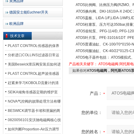
美洲品牌
ATOS比例阀、比例压力阀(RZMO、RZG
ATOS换向阀、DKI-1610/A-X 24DC 24 
德国安士能Euchner开关
ATOS盖板、LIDA-1/F,LIDA-1/WP,LIDA-2
欧洲品牌
ATOS柱塞泵、压力可达350bar,排量为0-
ATOS齿轮泵、PFG-114/D, PFG-120/D,
技术文章
ATOS叶片泵、PFE-31016/1DT PFE-31
ATOS普通油缸、CK-100/70*0150-N301
PLAST CONTROL传感器的保养
ATOS伺服油缸、CK-40/22*0125-C301
方法
分析进口COLLINS过滤器日常运
ATOS电子器件包括： ATOS模拟
行排污步骤
产品相关关键字：
ATOS电磁阀
阿托斯电
美国Beswick泄压阀安装后如何进
如果你对
ATOS电磁阀，阿托斯ATOS
行调试?
PLAST CONTROL超声波传感器
工作原理了解吗？
赶紧来学习KOBOLD流量计的清
洗流程吧
SEIKA倾角传感器定期的维护至
产品：
关重要
NOVA气控阀的故障处理方法有哪
些？
BESWICK调节器卡堵和泄漏的两
您的单位：
大问题解决措施
0820056101安沃驰电磁阀核心技
术参数
如何判断Proportion-Air压力调节
您的姓名：