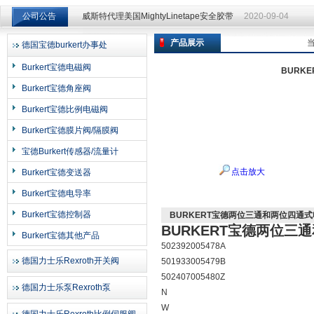
公司公告
威斯特代理美国MightyLinetape安全胶带
2020-09-04
威斯特代理美国MightyLinetape安全胶带
2020-09-04
产品展示
德国宝德burkert办事处
上海申思特自动化设备有限公司
Burkert宝德电磁阀
BURK
Burkert宝德角座阀
Burkert宝德比例电磁阀
Burkert宝德膜片阀/隔膜阀
宝德Burkert传感器/流量计
点击放大
Burkert宝德变送器
Burkert宝德电导率
Burkert宝德控制器
BURKERT宝德两位三通和两位四通式
BURKERT宝德两位三
Burkert宝德其他产品
502392005478A
德国力士乐Rexroth开关阀
501933005479B
502407005480Z
德国力士乐泵Rexroth泵
N
W