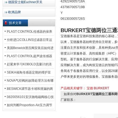
429224005718A
德国安士能Euchner开关
437967005719B
欧洲品牌
Y
061303005726S
技术文章
BURKERT宝德两位三
PLAST CONTROL传感器的保养
宝德服务器是宝德科技集团的核心基础，宝德
方法
分析进口COLLINS过滤器日常运
以来，宝德服务器始终坚持自主研发，多
行排污步骤
注重自主开发和技术创新，具有种类zui
美国Beswick泄压阀安装后如何进
密度云计算服务器、高性能集群（HPC
行调试?
PLAST CONTROL超声波传感器
型机、基于服务器的行业解决方案、应用
工作原理了解吗？
赶紧来学习KOBOLD流量计的清
应用解决方案，成为构筑宝德云的智能IT
务闻名于各服务器应用行业，以全国28家
洗流程吧
SEIKA倾角传感器定期的维护至
户带来更多更好的增值服务。宝德服务器
关重要
NOVA气控阀的故障处理方法有哪
产品相关关键字：
宝德
BURKERT
些？
BESWICK调节器卡堵和泄漏的两
如果你对
BURKERT宝德两位三通和
大问题解决措施
0820056101安沃驰电磁阀核心技
厂家联系：
术参数
如何判断Proportion-Air压力调节
器的故障类型？