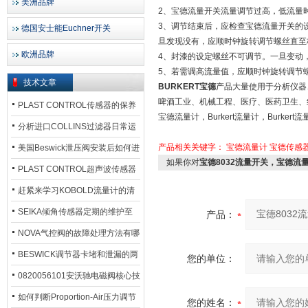
美洲品牌
2、宝德流量开关流量调节过高，低流量
3、调节结束后，应检查宝德流量开关的
德国安士能Euchner开关
旦发现没有，应顺时钟旋转调节螺丝直至杠
欧洲品牌
4、封漆的设定螺丝不可调节。一旦变动
5、若需调高流量值，应顺时钟旋转调节
技术文章
BURKERT宝德
产品大量使用于分析仪器
啤酒工业、机械工程、医疗、医药卫生、
PLAST CONTROL传感器的保养
宝德流量计，Burkert流量计，Burke
方法
分析进口COLLINS过滤器日常运
行排污步骤
产品相关关键字：
宝德流量计
宝德传感
美国Beswick泄压阀安装后如何进
如果你对
宝德8032流量开关，宝德流
行调试?
PLAST CONTROL超声波传感器
工作原理了解吗？
赶紧来学习KOBOLD流量计的清
洗流程吧
SEIKA倾角传感器定期的维护至
产品：
关重要
NOVA气控阀的故障处理方法有哪
些？
BESWICK调节器卡堵和泄漏的两
您的单位：
大问题解决措施
0820056101安沃驰电磁阀核心技
术参数
如何判断Proportion-Air压力调节
您的姓名：