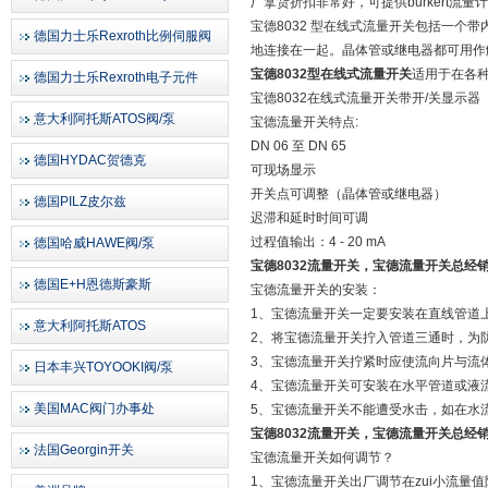
厂拿货折扣非常好，可提供burkert流
宝德8032 型在线式流量开关包括一个带
德国力士乐Rexroth比例伺服阀
地连接在一起。晶体管或继电器都可用作
宝德8032型在线式流量开关
适用于在各
德国力士乐Rexroth电子元件
宝德8032在线式流量开关带开/关显示器
意大利阿托斯ATOS阀/泵
宝德流量开关特点:
DN 06 至 DN 65
德国HYDAC贺德克
可现场显示
开关点可调整（晶体管或继电器）
德国PILZ皮尔兹
迟滞和延时时间可调
过程值输出：4 - 20 mA
德国哈威HAWE阀/泵
宝德8032流量开关，宝德流量开关总经
德国E+H恩德斯豪斯
宝德流量开关的安装：
1、宝德流量开关一定要安装在直线管道
意大利阿托斯ATOS
2、将宝德流量开关拧入管道三通时，为
3、宝德流量开关拧紧时应使流向片与流
日本丰兴TOYOOKI阀/泵
4、宝德流量开关可安装在水平管道或液
美国MAC阀门办事处
5、宝德流量开关不能遭受水击，如在水
宝德8032流量开关，宝德流量开关总经
法国Georgin开关
宝德流量开关如何调节？
1、宝德流量开关出厂调节在zui小流量