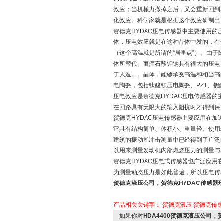
效应；当机械力撤掉之后，又会重新回到
化效应。科学家就是根据这个效应研制出
贺德克HYDAC压电传感器中主要使用
体，压电效应就是在这种晶体中发的，在
（这个高温就是所谓的“居里点”）。由
体所替代。而酒石酸钾钠具有很大的压电
于人造。。晶体，能够承受高温和相当高
电陶瓷，包括钛酸钡压电陶瓷、PZT、
压电效应是贺德克HYDAC压电传感器
在回路具有无限大的输入阻抗时才得到保
贺德克HYDAC压电传感器主要应用在加
它具有结构简单、体积小、重量轻、使用
建筑的振动和冲击测量中已经得到了广泛
以用来测量发动机内部燃烧压力的测量与
贺德克HYDAC压电式传感器也广泛应用
为测量动态压力是如此普遍，所以压电传
贺德克液压公司，贺德克HYDAC
传感器
产品相关关键字：
贺德克液压
贺德克传
如果你对
HDA4400贺德克液压公司，