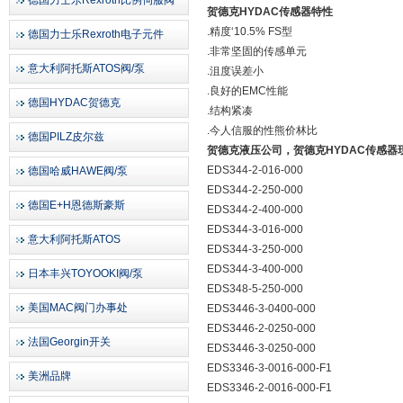
德国力士乐Rexroth比例伺服阀
贺德克HYDAC传感器特性
.精度‘10.5% FS型
德国力士乐Rexroth电子元件
.非常坚固的传感单元
意大利阿托斯ATOS阀/泵
.沮度误差小
.良好的EMC性能
德国HYDAC贺德克
.结构紧凑
.今人信服的性熊价林比
德国PILZ皮尔兹
贺德克液压公司，贺德克HYDAC
传感器
EDS344-2-016-000
德国哈威HAWE阀/泵
EDS344-2-250-000
德国E+H恩德斯豪斯
EDS344-2-400-000
EDS344-3-016-000
意大利阿托斯ATOS
EDS344-3-250-000
EDS344-3-400-000
日本丰兴TOYOOKI阀/泵
EDS348-5-250-000
美国MAC阀门办事处
EDS3446-3-0400-000
EDS3446-2-0250-000
法国Georgin开关
EDS3446-3-0250-000
EDS3346-3-0016-000-F1
美洲品牌
EDS3346-2-0016-000-F1