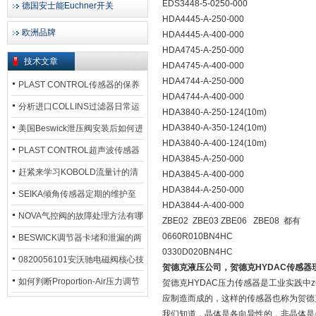
EDS3448-5-0250-000
德国安士能Euchner开关
HDA4445-A-250-000
欧洲品牌
HDA4445-A-400-000
HDA4745-A-250-000
技术文章
HDA4745-A-400-000
HDA4744-A-250-000
PLAST CONTROL传感器的保养
HDA4744-A-400-000
方法
分析进口COLLINS过滤器日常运
HDA3840-A-250-124(10m)
行排污步骤
HDA3840-A-350-124(10m)
美国Beswick泄压阀安装后如何进
HDA3840-A-400-124(10m)
行调试?
PLAST CONTROL超声波传感器
HDA3845-A-250-000
工作原理了解吗？
赶紧来学习KOBOLD流量计的清
HDA3845-A-400-000
HDA3844-A-250-000
洗流程吧
SEIKA倾角传感器定期的维护至
HDA3844-A-400-000
关重要
NOVA气控阀的故障处理方法有哪
ZBE02 ZBE03 ZBE06 ZBE08 都有
0660R010BN4HC
些？
BESWICK调节器卡堵和泄漏的两
0330D020BN4HC
大问题解决措施
0820056101安沃驰电磁阀核心技
贺德克液压公司，贺德克HYDAC
传感器
术参数
如何判断Proportion-Air压力调节
贺德克HYDAC压力传感器是工业实践中
应制造而成的，这样的传感器也称为贺德
器的故障类型？
我们知道，晶体是各向异性的，非晶体是