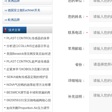
您的单位：
美洲品牌
德国安士能Euchner开关
您的姓名：
欧洲品牌
技术文章
联系电话：
PLAST CONTROL传感器的保养
方法
分析进口COLLINS过滤器日常运
常用邮箱：
行排污步骤
美国Beswick泄压阀安装后如何进
行调试?
PLAST CONTROL超声波传感器
省份：
工作原理了解吗？
赶紧来学习KOBOLD流量计的清
洗流程吧
SEIKA倾角传感器定期的维护至
详细地址：
关重要
NOVA气控阀的故障处理方法有哪
些？
BESWICK调节器卡堵和泄漏的两
补充说明：
大问题解决措施
0820056101安沃驰电磁阀核心技
术参数
如何判断Proportion-Air压力调节