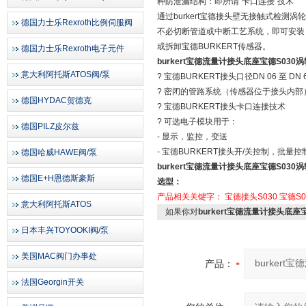
种防泄漏结构：即所谓“卡口连接"技术
通过burkert宝德接头壁无接触式检测涡
德国力士乐Rexroth比例伺服阀
不必切断管道或中断工艺系统，即可安装
或拆卸宝德BURKERT传感器。
德国力士乐Rexroth电子元件
burkert宝德流量计接头底座宝德S030
意大利阿托斯ATOS阀/泵
? 宝德BURKERT接头口径DN 06 至 DN 
? 密闭的管路系统（传感器位于接头内部
德国HYDAC贺德克
? 宝德BURKERT接头卡口连接技术
? 可选电子模块用于：
德国PILZ皮尔兹
- 显示，监控，变送
- 宝德BURKERT接头开/关控制，批量控
德国哈威HAWE阀/泵
burkert宝德流量计接头底座宝德S03
德国E+H恩德斯豪斯
选型：
产品相关关键字：
宝德接头S030
宝德S0
意大利阿托斯ATOS
如果你对
burkert宝德流量计接头底座
日本丰兴TOYOOKI阀/泵
美国MAC阀门办事处
产品：
法国Georgin开关