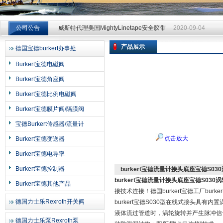
威斯特代理美国MightyLinetape安全胶带
2020-09-04
公司公告
威斯特代理美国MightyLinetape安全胶带
2020-09-04
威斯特代理美国MightyLinetape安全胶带
2020-09-04
产品展示
德国宝德burkert办事处
上海申思特自动化设备有限公司
Burkert宝德电磁阀
Burkert宝德角座阀
Burkert宝德比例电磁阀
Burkert宝德膜片阀/隔膜阀
宝德Burkert传感器/流量计
点击放大
Burkert宝德变送器
Burkert宝德电导率
Burkert宝德控制器
burkert宝德流量计接头底座宝德S03
burkert宝德流量计接头底座宝德S030
Burkert宝德其他产品
接技术连接！德国burkert宝德工厂bu
德国力士乐Rexroth开关阀
burkert宝德S030型在线式接头具有
液体流过管道时，涡轮旋转并产生脉冲信
德国力士乐泵Rexroth泵