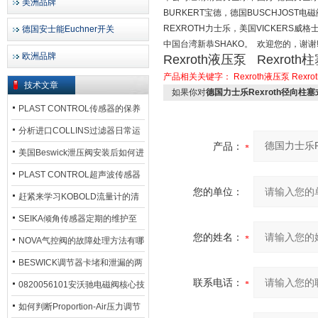
美洲品牌
BURKERT宝德，德国BUSCHJOST电
REXROTH力士乐，美国VICKERS威格士
德国安士能Euchner开关
中国台湾新恭SHAKO。 欢迎您的，谢谢
欧洲品牌
Rexroth液压泵 Rexroth
产品相关关键字：
Rexroth液压泵
Rexr
技术文章
如果你对
德国力士乐Rexroth径向柱
PLAST CONTROL传感器的保养
方法
分析进口COLLINS过滤器日常运
产品：
行排污步骤
美国Beswick泄压阀安装后如何进
行调试?
PLAST CONTROL超声波传感器
您的单位：
工作原理了解吗？
赶紧来学习KOBOLD流量计的清
洗流程吧
SEIKA倾角传感器定期的维护至
您的姓名：
关重要
NOVA气控阀的故障处理方法有哪
些？
BESWICK调节器卡堵和泄漏的两
联系电话：
大问题解决措施
0820056101安沃驰电磁阀核心技
术参数
如何判断Proportion-Air压力调节