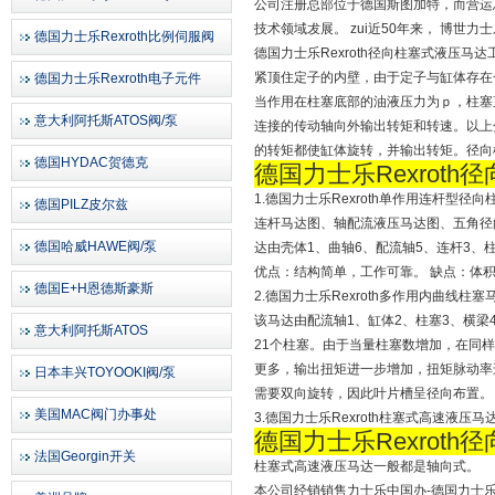
公司注册总部位于德国斯图加特，而营运
技术领域犮展。 zui近50年来， 博世
德国力士乐Rexroth比例伺服阀
德国力士乐Rexroth径向柱塞式液压
紧顶住定子的内壁，由于定子与缸体存在
德国力士乐Rexroth电子元件
当作用在柱塞底部的油液压力为ｐ，柱塞
意大利阿托斯ATOS阀/泵
连接的传动轴向外输出转矩和转速。以上
的转矩都使缸体旋转，并输出转矩。径向
德国HYDAC贺德克
德国力士乐Rexroth
1.德国力士乐Rexroth单作用连杆型径
德国PILZ皮尔兹
连杆马达图、轴配流液压马达图、五角径
德国哈威HAWE阀/泵
达由壳体1、曲轴6、配流轴5、连杆3、
优点：结构简单，工作可靠。 缺点：体
德国E+H恩德斯豪斯
2.德国力士乐Rexroth多作用内曲线柱塞
该马达由配流轴1、缸体2、柱塞3、横梁
意大利阿托斯ATOS
21个柱塞。由于当量柱塞数增加，在同
更多，输出扭矩进一步增加，扭矩脉动率
日本丰兴TOYOOKI阀/泵
需要双向旋转，因此叶片槽呈径向布置。
美国MAC阀门办事处
3.德国力士乐Rexroth柱塞式高速液压马
德国力士乐Rexroth
法国Georgin开关
柱塞式高速液压马达一般都是轴向式。
本公司经销销售力士乐中国办-德国力士乐R