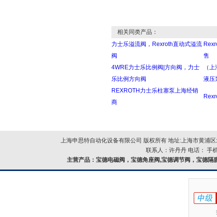
相关同类产品：
力士乐溢流阀，Rexroth直动式溢流
Re
阀
售
4WRE力士乐比例阀|方向阀，力士
（上
乐比例方向阀
液压
REXROTH力士乐柱塞泵上海经销
Rex
商
上海申思特自动化设备有限公司 版权所有 地址:上海市黄浦区北
联系人：许丹丹 电话： 手机：
主营产品：
宝德电磁阀，宝德角座阀,宝德调节阀，宝德隔