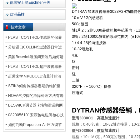
德国安士能Euchner开关
DYTRAN加速度传感器3023A2H
功能特
欧洲品牌
10 mV / G的敏感性
500g范围
技术文章
轴1和2：2到5000赫兹的频率范围内（±
3轴：2到10000赫兹的频率范围内（±10
PLAST CONTROL传感器的保养
1 / 4 4-28径向连接器
方法
分析进口COLLINS过滤器日常运
10-32螺纹孔
4克
行排污步骤
美国Beswick泄压阀安装后如何进
钛
行调试?
PLAST CONTROL超声波传感器
密封
轻
工作原理了解吗？
赶紧来学习KOBOLD流量计的清
三轴
洗流程吧
SEIKA倾角传感器定期的维护至
320°F（+ 160°C）操作
压电式
关重要
NOVA气控阀的故障处理方法有哪
些？
BESWICK调节器卡堵和泄漏的两
DYTRAN传感器经销
大问题解决措施
0820056101安沃驰电磁阀核心技
型号
3030C1
，高温加速度计
术参数
规格：
0.40
个
/
克，
10-32
轴连接器，
10-3
如何判断Proportion-Air压力调节
型号
3030B4
，微型加速度计
器的故障类型？
规格
：
10 mV /
克，
500
克的范围，
10-32