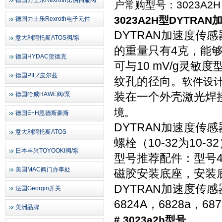
德国力士乐Rexroth比例伺服阀
户常购型号：
3023A2H
3023A2H型DYTRA
德国力士乐Rexroth电子元件
DYTRAN加速度传感
意大利阿托斯ATOS阀/泵
的重量只有
4
克，能
德国HYDAC贺德克
可与
10 mV/g
灵敏度
德国PILZ皮尔兹
纹孔的径向。
软件设
装在一个外壳激光焊
德国哈威HAWE阀/泵
境。
德国E+H恩德斯豪斯
DYTRAN加速度传感
意大利阿托斯ATOS
螺栓（
10-32
为
10-32
日本丰兴TOYOOKI阀/泵
型号推荐配件：型号
美国MAC阀门办事处
磁胶安装底座，安装
DYTRAN加速度传感器
法国Georgin开关
6824A
，
6828a
，
687
美洲品牌
# 3023a2h型号