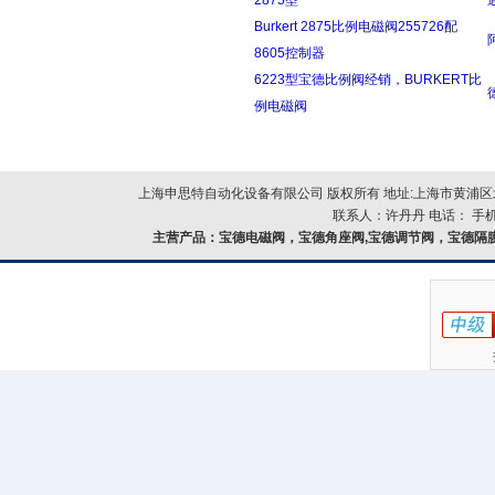
2875型
Burkert 2875比例电磁阀255726配
8605控制器
6223型宝德比例阀经销，BURKERT比
例电磁阀
上海申思特自动化设备有限公司 版权所有 地址:上海市黄浦区北
联系人：许丹丹 电话： 手机：
主营产品：
宝德电磁阀，宝德角座阀,宝德调节阀，宝德隔