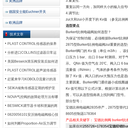
3.重复性:
美洲品牌
重复以同一方向，加同样大小的输入信号时
德国安士能Euchner开关
4.调节比:
zui大和zui小开度下的 Kv值 （参见
欧洲品牌
选型要点
Burkert比例电磁阀如何选型？
技术文章
为保证*控制功能，必须根据Burkert比
PLAST CONTROL传感器的保养
2875型Burkert比例电磁阀zui重要的
Burkert阀门的 Kv 值（单位 m3/h）
方法
分析进口COLLINS过滤器日常运
口压力 1 bar、出口 0 bar 时测得。对
行排污步骤
美国Beswick泄压阀安装后如何进
示。 QNn 值为空气在 20℃、阀入口 6 ba
流量值（lN/min）。气体的参考条件为绝压 1
行调试?
PLAST CONTROL超声波传感器
除了 Kv 值，阀入口的zui大预压力也
工作原理了解吗？
赶紧来学习KOBOLD流量计的清
主要因素。Burkert阀门通径越小或线圈
洗流程吧
SEIKA倾角传感器定期的维护至
Kv 值可用以下公式计算。根据计算出的 
围，可以从选型指南表上找到阀门型号。
关重要
NOVA气控阀的故障处理方法有哪
部分型号：
些？
BESWICK调节器卡堵和泄漏的两
宝德比例电磁阀2835停产，2875型替代176
8605控制器178364
大问题解决措施
0820056101安沃驰电磁阀核心技
产品相关关键字：
宝德比例阀
burker
术参数
如何判断Proportion-Air压力调节
如果你对
255726+178354宝德经销B