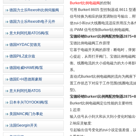
Burkert比例电磁阀
的控制
可用 Burkert 8605 型控制器或 8
德国力士乐Rexroth比例伺服阀
信号转换为相应的脉宽调制信号输出，用
德国力士乐Rexroth电子元件
使zui小和zui大线圈电流适应所用压
出 PWM 信号控制Burkert比例电磁阀。
意大利阿托斯ATOS阀/泵
宝德经销Burkert比例阀配控制器2875+
宝德比例电磁阀工作原理
德国HYDAC贺德克
它基于电磁开关阀的原理：断电时，弹簧将
德国PILZ皮尔兹
心提起，从而打开阀门。宝德比例电磁阀
衡。线圈电流的大小或电磁力的大小将影响
德国哈威HAWE阀/泵
系。
直动式Burkert比例电磁阀的流向为
德国E+H恩德斯豪斯
置工作状态下对应于工作范围(线圈电流)的z
型)。
意大利阿托斯ATOS
宝德经销Burkert比例阀配控制器2875+8
日本丰兴TOYOOKI阀/泵
Burkert比例电磁阀定位性能的主要特性
1.迟滞:
美国MAC阀门办事处
输入信号从小到大和从大到小变化时输出信号
2.响应灵敏度:
法国Georgin开关
引起输出信号变化的zui小设定值差值，以z