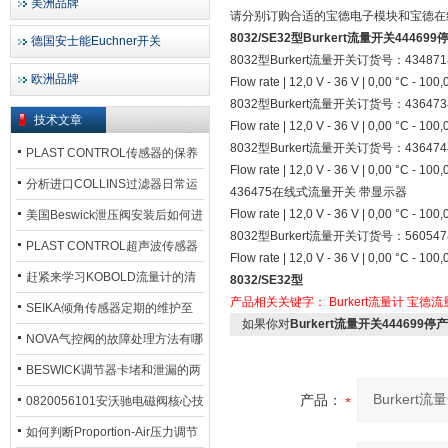
美洲品牌
请分别订购合适的宝德电子模块和宝德在
8032/SE32型
Burkert流量开关444699
德国安士能Euchner开关
8032型Burkert流量开关订货号：434
欧洲品牌
Flow rate | 12,0 V - 36 V | 0,00 °C - 100
8032型Burkert流量开关订货号：436
技术文章
Flow rate | 12,0 V - 36 V | 0,00 °C - 100
8032型Burkert流量开关订货号：436
PLAST CONTROL传感器的保养
Flow rate | 12,0 V - 36 V | 0,00 °C -
方法
分析进口COLLINS过滤器日常运
436475在线式流量开关 带显示器
行排污步骤
Flow rate | 12,0 V - 36 V | 0,00 °C - 100
美国Beswick泄压阀安装后如何进
8032型Burkert流量开关订货号：560
行调试?
PLAST CONTROL超声波传感器
Flow rate | 12,0 V - 36 V | 0,00 °C - 100
工作原理了解吗？
赶紧来学习KOBOLD流量计的清
8032/SE32型
产品相关关键字：
Burkert流量计
宝德流
洗流程吧
SEIKA倾角传感器定期的维护至
如果你对
Burkert流量开关444699停
关重要
NOVA气控阀的故障处理方法有哪
些？
BESWICK调节器卡堵和泄漏的两
产品：
大问题解决措施
0820056101安沃驰电磁阀核心技
术参数
如何判断Proportion-Air压力调节