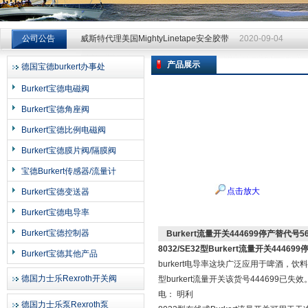
威斯特代理美国MightyLinetape安全胶带
2020-09-04
公司公告
威斯特代理美国MightyLinetape安全胶带
2020-09-04
威斯特代理美国MightyLinetape安全胶带
2020-09-04
产品展示
德国宝德burkert办事处
上海申思特自动化设备有限公司
Burkert宝德电磁阀
Burkert宝德角座阀
Burkert宝德比例电磁阀
Burkert宝德膜片阀/隔膜阀
宝德Burkert传感器/流量计
点击放大
Burkert宝德变送器
Burkert宝德电导率
Burkert宝德控制器
Burkert流量开关444699停产替代号56
8032/SE32型
Burkert流量开关444699
Burkert宝德其他产品
burkert电导率这块广泛应用于啤酒，饮料
德国力士乐Rexroth开关阀
型burkert流量开关该货号444699
电： 明利
德国力士乐泵Rexroth泵