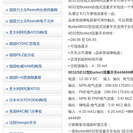
8032型在线式Burkert流量开关可用
8032型Burkert在线式流量开关包括一个
德国力士乐Rexroth比例伺服阀
头通过卡口方便地连接在一起。
晶体管或继电器都可用作触点。可以用显
德国力士乐Rexroth电子元件
Burkert8032型在线式流量开关适用
意大利阿托斯ATOS阀/泵
8032型burkert流量开关特性：
• DN 06 至 DN 65
德国HYDAC贺德克
• 可现场显示
• 开关点可调整（晶体管或继电器）
德国PILZ皮尔兹
• 迟滞和延时时间可调
• 过程值输出：4 - 20 mA
德国哈威HAWE阀/泵
8032/SE32型
Burkert流量开关444699
德国E+H恩德斯豪斯
电源：12-30 V DC 输入 输出 电
输出：NPN,电气连接：DIN EN 175301-
意大利阿托斯ATOS
输出：PNP,电气连接：DIN EN 175301-
输出：NPN 和 PNP,电气连接：5 针 M1
日本丰兴TOYOOKI阀/泵
输出：继电器,电气连接：5 针 M12 插头（可转
美国MAC阀门办事处
输入：4-20 mA1) 输出：4-20 mA2) 
444699
法国Georgin开关
订购整套传感器时需注意：
一套Burkert8032型流量开关包括 SE32型