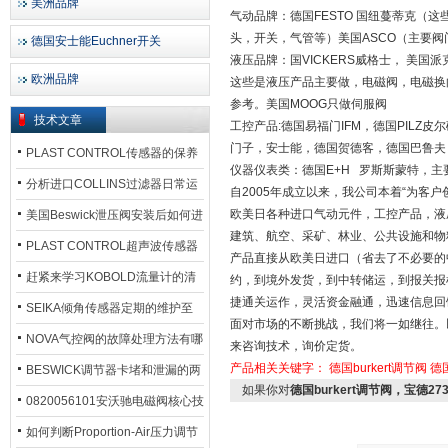
美洲品牌
气动品牌：德国FESTO 国纽蔓蒂克
头，开关，气管等）美国ASCO（主要阀
德国安士能Euchner开关
液压品牌：国VICKERS威格士， 美国派
欧洲品牌
这些是液压产品主要做，电磁阀，电磁换
参考。美国MOOG只做伺服阀
技术文章
工控产品:德国易福门IFM，德国PILZ皮
门子，安士能，德国贺德客，德国巴鲁夫
PLAST CONTROL传感器的保养
仪器仪表类：德国E+H 罗斯斯蒙特，
方法
分析进口COLLINS过滤器日常运
自2005年成立以来，我公司本着“为客
行排污步骤
欧美日各种进口气动元件，工控产品，液
美国Beswick泄压阀安装后如何进
建筑、航空、采矿、林业、公共设施和物
行调试?
PLAST CONTROL超声波传感器
产品直接从欧美日进口（省去了不必要的
工作原理了解吗？
赶紧来学习KOBOLD流量计的清
约，到境外发货，到中转储运，到报关报
捷通关运作，灵活资金融通，迅速信息回
洗流程吧
SEIKA倾角传感器定期的维护至
面对市场的不断挑战，我们将一如继往。以
关重要
NOVA气控阀的故障处理方法有哪
来咨询技术，询价定货。
产品相关关键字：
德国burkert调节阀
德国
些？
BESWICK调节器卡堵和泄漏的两
如果你对
德国burkert调节阀，宝德2
大问题解决措施
0820056101安沃驰电磁阀核心技
术参数
如何判断Proportion-Air压力调节