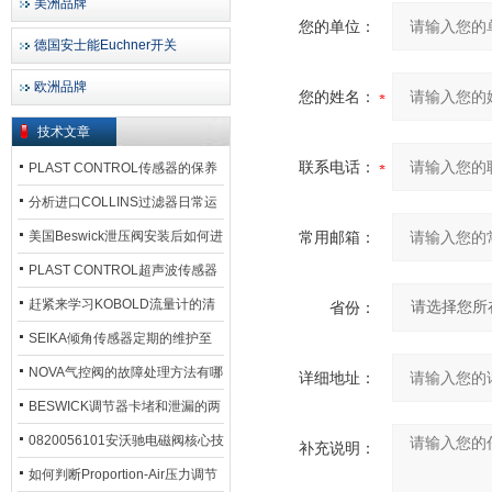
美洲品牌
您的单位：
德国安士能Euchner开关
欧洲品牌
您的姓名：
技术文章
联系电话：
PLAST CONTROL传感器的保养
方法
分析进口COLLINS过滤器日常运
行排污步骤
美国Beswick泄压阀安装后如何进
常用邮箱：
行调试?
PLAST CONTROL超声波传感器
工作原理了解吗？
赶紧来学习KOBOLD流量计的清
省份：
洗流程吧
SEIKA倾角传感器定期的维护至
关重要
NOVA气控阀的故障处理方法有哪
详细地址：
些？
BESWICK调节器卡堵和泄漏的两
大问题解决措施
0820056101安沃驰电磁阀核心技
补充说明：
术参数
如何判断Proportion-Air压力调节