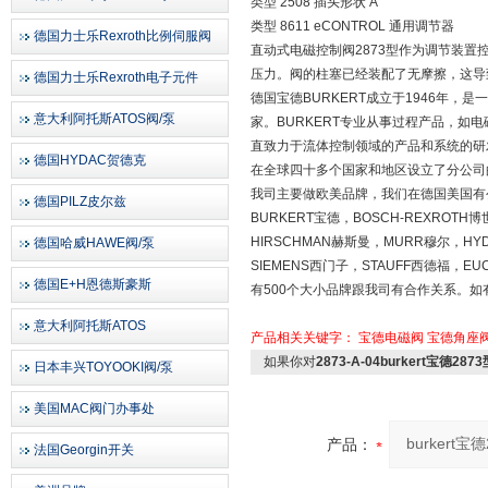
类型 2508 插头形状 A
类型 8611 eCONTROL 通用调节器
德国力士乐Rexroth比例伺服阀
直动式电磁控制阀2873型作为调节装置
压力。阀的柱塞已经装配了无摩擦，这导
德国力士乐Rexroth电子元件
德国宝德BURKERT成立于1946年
意大利阿托斯ATOS阀/泵
家。BURKERT专业从事过程产品，如电
直致力于流体控制领域的产品和系统的研发
德国HYDAC贺德克
在全球四十多个国家和地区设立了分公司
我司主要做欧美品牌，我们在德国美国有
德国PILZ皮尔兹
BURKERT宝德，BOSCH-REXROT
HIRSCHMAN赫斯曼，MURR穆尔，HY
德国哈威HAWE阀/泵
SIEMENS西门子，STAUFF西德福，E
德国E+H恩德斯豪斯
有500个大小品牌跟我司有合作关系。
意大利阿托斯ATOS
产品相关关键字：
宝德电磁阀
宝德角座
如果你对
2873-A-04burkert宝德2
日本丰兴TOYOOKI阀/泵
美国MAC阀门办事处
产品：
法国Georgin开关