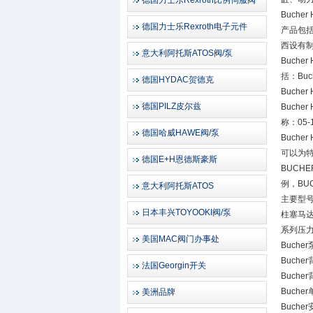
德国力士乐Rexroth比例伺服阀
Buch
德国力士乐Rexroth电子元件
产品包括
西设有
意大利阿托斯ATOS阀/泵
Buch
括：Buch
德国HYDAC贺德克
Buche
德国PILZ皮尔兹
Buche
称：05
德国哈威HAWE阀/泵
Buch
可以为
德国E+H恩德斯豪斯
BUCH
例，BU
意大利阿托斯ATOS
主要型号
日本丰兴TOYOOKI阀/泵
柱塞马达
系列压力
美国MAC阀门办事处
Bucher
Bucher
法国Georgin开关
Bucher
Bucher
美洲品牌
Bucher