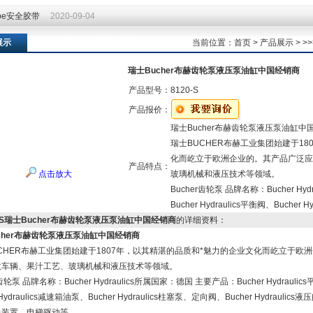
ape安全胶带
2020-09-04
ape安全胶带
2020-09-04
展示
当前位置：
首页
>
产品展示
> 
瑞士Bucher布赫齿轮泵液压泵油缸中国经销商
产品型号：
8120-S
产品报价：
瑞士Bucher布赫齿轮泵液压泵油缸中
瑞士BUCHER布赫工业集团始建于1
化而屹立于欧洲企业的。其产品广泛应
产品特点：
点击放大
玻璃机械和液压技术等领域。
Bucher齿轮泵 品牌名称：Bucher H
Bucher Hydraulics平衡阀、Bucher Hy
0-S瑞士Bucher布赫齿轮泵液压泵油缸中国经销商
的详细资料：
cher布赫齿轮泵液压泵油缸中国经销商
CHER布赫工业集团始建于1807年，以其精湛的品质和*魅力的企业文化而屹立于欧
政车辆、果汁工艺、玻璃机械和液压技术等领域。
r齿轮泵 品牌名称：Bucher Hydraulics所属国家：德国 主要产品：Bucher Hydraulics平
 Hydraulics减速箱油泵、Bucher Hydraulics柱塞泵、定向阀、Bucher Hydraulics液
力装置、电梯驱动等。