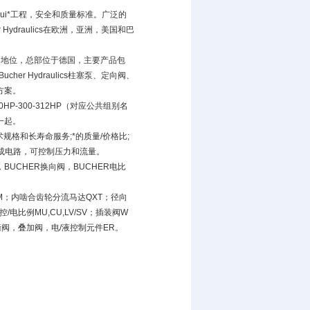
足zui*工程，安全和质量标准。广泛的
draulics在欧洲，亚洲，美国和巴
ian地位，总部位于德国，主要产品包
、Bucher Hydraulics柱塞泵、定向阀、
决方案。
-250HP-300-312HP（对应公共组别名
一起。
术规格和长寿命服务;*的质量/价格比;
集成电路，可控制压力和流量。
，BUCHER换向阀，BUCHER电比
M；内啮合齿轮分流马达QXT；径向
电比例MU,CU,LV/SV；插装阀W
；平衡阀，叠加阀，电/液控制元件ER。