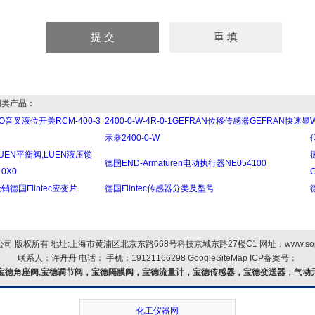
类产品：
CO音叉液位开关RCM-400-3
2400-0-W-4R-0-1GEFRAN位移传感器GEFRAN快速显
示器2400-0-W
UEN平衡阀,LUEN液压锁
德国END-Armaturen电动执行器NE054100
 0X0
C
c经销德国Flintec应变片
德国Flintec传感器分类及型号
 版权所有 地址:上海市黄浦区北京东路668号科技京城东路27楼C1 网址：
www.so
联系人：许丹丹 电话： 手机：19121166298
GoogleSiteMap
ICP备案号：
宝德角座阀,宝德调节阀，宝德隔膜阀，宝德流量计，宝德传感器，宝德变送器，气动
化工仪器网