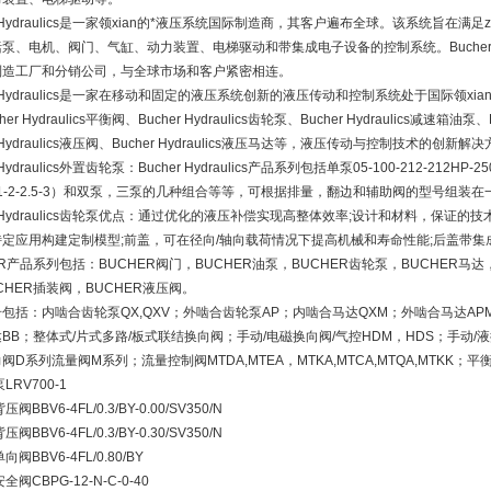
er Hydraulics是一家领xian的*液压系统国际制造商，其客户遍布全球。该系统旨在满
泵、电机、阀门、气缸、动力装置、电梯驱动和带集成电子设备的控制系统。Bucher Hy
制造工厂和分销公司，与全球市场和客户紧密相连。
er Hydraulics是一家在移动和固定的液压系统创新的液压传动和控制系统处于国际领x
er Hydraulics平衡阀、Bucher Hydraulics齿轮泵、Bucher Hydraulics减速箱油泵
r Hydraulics液压阀、Bucher Hydraulics液压马达等，液压传动与控制技术的创新解
r Hydraulics外置齿轮泵：Bucher Hydraulics产品系列包括单泵05-100-212-212HP
-1-2-2.5-3）和双泵，三泵的几种组合等等，可根据排量，翻边和辅助阀的型号组装在
er Hydraulics齿轮泵优点：通过优化的液压补偿实现高整体效率;设计和材料，保证的技
特定应用构建定制模型;前盖，可在径向/轴向载荷情况下提高机械和寿命性能;后盖带
ER产品系列包括：BUCHER阀门，BUCHER油泵，BUCHER齿轮泵，BUCHER马达
CHER插装阀，BUCHER液压阀。
包括：内啮合齿轮泵QX,QXV；外啮合齿轮泵AP；内啮合马达QXM；外啮合马达AP
BB；整体式/片式多路/板式联结换向阀；手动/电磁换向阀/气控HDM，HDS；手动/液控/
阀D系列流量阀M系列；流量控制阀MTDA,MTEA，MTKA,MTCA,MTQA,MTKK
泵LRV700-1
背压阀BBV6-4FL/0.3/BY-0.00/SV350/N
背压阀BBV6-4FL/0.3/BY-0.30/SV350/N
单向阀BBV6-4FL/0.80/BY
安全阀CBPG-12-N-C-0-40