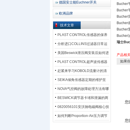
德国安士能Euchner开关
Bucher
Bucher
欧洲品牌
Bucher
Buche
技术文章
Bucher
PLAST CONTROL传感器的保养
Bucher
瑞士Bu
方法
分析进口COLLINS过滤器日常运
行排污步骤
美国Beswick泄压阀安装后如何进
产品相
如果你
行调试?
PLAST CONTROL超声波传感器
工作原理了解吗？
赶紧来学习KOBOLD流量计的清
洗流程吧
SEIKA倾角传感器定期的维护至
关重要
NOVA气控阀的故障处理方法有哪
些？
BESWICK调节器卡堵和泄漏的两
您
大问题解决措施
0820056101安沃驰电磁阀核心技
术参数
如何判断Proportion-Air压力调节
您
器的故障类型？