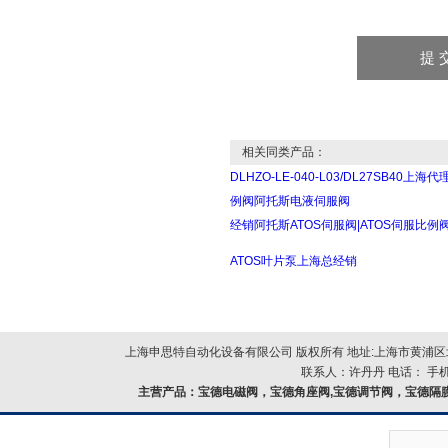
相关同类产品：
DLHZO-LE-040-L03/DL27SB40上海代
例阀阿托斯电液伺服阀
经销阿托斯ATOS伺服阀|ATOS伺服比例
ATOS叶片泵上海总经销
上海申思特自动化设备有限公司 版权所有 地址:上海市黄浦区北
联系人：许丹丹 电话： 手机：
主营产品：
宝德电磁阀，宝德角座阀,宝德调节阀，宝德隔