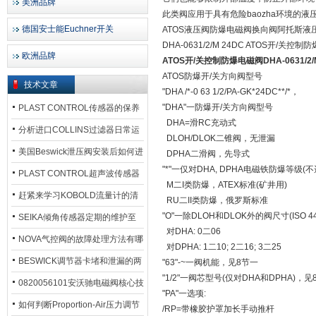
美洲品牌
此类阀应用于具有危险baozha环境的液
德国安士能Euchner开关
ATOS液压阀防爆电磁阀换向阀阿托斯液
DHA-0631/2/M 24DC ATOS开/关控
欧洲品牌
ATOS开/关控制防爆电磁阀DHA-0631/2
ATOS防爆开/关方向阀型号
技术文章
"DHA /*-0 63 1/2/PA-GK*24DC**/*，
"DHA"一防爆开/关方向阀型号
PLAST CONTROL传感器的保养
DHA=滑RC充动式
方法
分析进口COLLINS过滤器日常运
DLOH/DLOK二锥阀，无泄漏
行排污步骤
美国Beswick泄压阀安装后如何进
DPHA二滑阀，先导式
"*"一仅对DHA, DPHA电磁铁防爆等级(不
行调试?
PLAST CONTROL超声波传感器
M二I类防爆，ATEX标准(矿井用)
工作原理了解吗？
赶紧来学习KOBOLD流量计的清
RU二II类防爆，俄罗斯标准
"O"一除DLOH和DLOK外的阀尺寸(ISO 4
洗流程吧
SEIKA倾角传感器定期的维护至
对DHA: 0二06
关重要
NOVA气控阀的故障处理方法有哪
对DPHA: 1二10; 2二16; 3二25
些？
BESWICK调节器卡堵和泄漏的两
"63"-~一阀机能，见8节一
"1/2"一阀芯型号(仅对DHA和DPHA)，见
大问题解决措施
0820056101安沃驰电磁阀核心技
"PA"一选项:
术参数
如何判断Proportion-Air压力调节
/RP=带橡胶护罩加长手动推杆