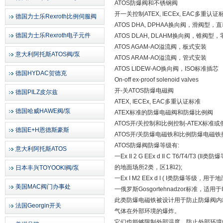
ATOS防爆阀和不锈钢阀
开一关控制ATEX, IECEx, EAC多重认证
德国力士乐Rexroth比例伺服阀
ATOS DHA, DPHAA换向阀，滑阀型
德国力士乐Rexroth电子元件
ATOS DLAH, DLAHM换向阀，锥阀型
ATOS AGAM-AO溢流阀，板式安装
意大利阿托斯ATOS阀/泵
ATOS ARAM-AO溢流阀，管式安装
ATOS LIDEW-AO换向阀，ISO标准插芯
德国HYDAC贺德克
On-off ex-proof solenoid valves
开-关ATOS防爆电磁阀
德国PILZ皮尔兹
ATEX, IECEx, EAC多重认证标准
德国哈威HAWE阀/泵
ATEX标准的防爆电磁阀和防爆比例阀
ATOS开/关控制和比例控制-ATEX标准或俄罗
德国E+H恩德斯豪斯
ATOS开/关防爆电磁铁和比例防爆电磁铁按照
ATOS防爆阀防爆等级有:
意大利阿托斯ATOS
一Ex II 2 G EEx d II C T6/T4
的地面场所2类，区1和2);
日本丰兴TOYOOKI阀/泵
一Ex I M2 EEx d I ( I类防爆等级
美国MAC阀门办事处
一俄罗斯Gosgortehnadzor标准，适用
此类防爆电磁铁被设计用于防止防爆阀内
法国Georgin开关
气体在外部环境的爆炸。
它们也能够限制外部温度，防止外部环境