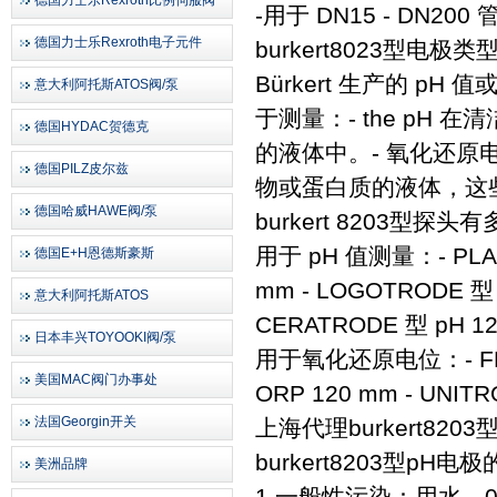
德国力士乐Rexroth比例伺服阀
-用于 DN15 - DN200 
德国力士乐Rexroth电子元件
burkert8023型电极
Bürkert 生产的 
意大利阿托斯ATOS阀/泵
于测量：- the pH
德国HYDAC贺德克
的液体中。- 氧化还原
德国PILZ皮尔兹
物或蛋白质的液体，这
德国哈威HAWE阀/泵
burkert 8203型探
用于 pH 值测量：- PLAS
德国E+H恩德斯豪斯
mm - LOGOTRODE 型 p
意大利阿托斯ATOS
CERATRODE 型 pH 12
日本丰兴TOYOOKI阀/泵
用于氧化还原电位：- FLAT
美国MAC阀门办事处
ORP 120 mm - UNIT
法国Georgin开关
上海代理burkert820
burkert8203型pH
美洲品牌
1 一般性污染：用水、0.1