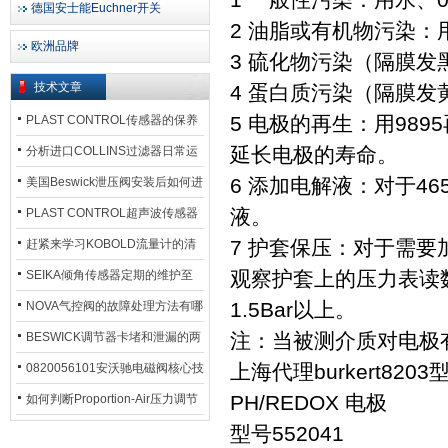
德国安士能Euchner开关
2 油脂或有机物污染
欧洲品牌
3 硫化物污染（隔膜发
技术文章
4 蛋白质污染（隔膜发
5 电极的再生：用98
PLAST CONTROL传感器的保养
方法
延长电极的寿命。
分析进口COLLINS过滤器日常运
行排污步骤
6 添加电解液：对于46
美国Beswick泄压阀安装后如何进
行调试?
液。
PLAST CONTROL超声波传感器
工作原理了解吗？
7 护套保压：对于需要加
赶紧来学习KOBOLD流量计的清
洗流程吧
观察护套上的压力表读
SEIKA倾角传感器定期的维护至
关重要
1.5Bar以上。
NOVA气控阀的故障处理方法有哪
些？
注：当被测介质对电极
BESWICK调节器卡堵和泄漏的两
大问题解决措施
上海代理burkert820
0820056101安沃驰电磁阀核心技
术参数
PH/REDOX 电极
如何判断Proportion-Air压力调节
器的故障类型？
型号552041