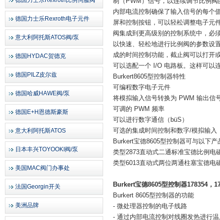
德国力士乐Rexroth比例伺服阀
制（PWM）信号，以连续调节比例阀
内部电流控制确保了输入信号的每个值
德国力士乐Rexroth电子元件
屏和控制按钮，可以轻松调整电子元件，
阀集成到更高级别的控制系统中，必须使用基于
意大利阿托斯ATOS阀/泵
以快速、轻松地进行比例阀的参数设置和
成的时间控制功能，截止阀可以打开或关
德国HYDAC贺德克
可以选配一个 I/O 电路板。这样
德国PILZ皮尔兹
Burkert8605型控制器特性
可编程数字电子元件
德国哈威HAWE阀/泵
将模拟输入信号转换为 PWM 输出信
可调的 PWM 频率
德国E+H恩德斯豪斯
可以进行数字通信（büS）
可选的集成时间控制和数字/模拟输入
意大利阿托斯ATOS
Burkert宝德8605型控制器可与以下
日本丰兴TOYOOKI阀/泵
类型2873直动式二通标准宝德比例电
类型6013直动式两位两通柱塞宝德电
美国MAC阀门办事处
Burkert宝德8605型控制器178354，17
法国Georgin开关
Burkert 8605型控制器的功能
美洲品牌
- 微处理器控制的电子线路
- 通过内部电流控制对线圈发热进行