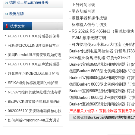
德国安士能Euchner开关
- 上升时间可调
- 零点切断可调
欧洲品牌
- 带显示器和操作按键
- 标准输入信号可切换
技术文章
- RS 232或 RS 485接口（带辅助模
PLAST CONTROL传感器的保养
- PWM 频率无限可调
- 可方便地使zui小和zui大电流
方法
分析进口COLLINS过滤器日常运
Burkert比例电磁阀控制器 订货号1783
行排污步骤
美国Beswick泄压阀安装后如何进
8605型比例阀控制器 订货号316521
行调试?
PLAST CONTROL超声波传感器
Burkert宝德8605型比例阀控制器 订货号
德国Burkert 8605型比例阀控制器 订货
工作原理了解吗？
赶紧来学习KOBOLD流量计的清
Burkert宝德8605型比例阀控制器 订货号
洗流程吧
SEIKA倾角传感器定期的维护至
德国Burkert 8605型比例阀控制器 订货
Burkert宝德8605型比例阀控制器 订货号
关重要
NOVA气控阀的故障处理方法有哪
德国Burkert 8605型比例阀控制器 订货
些？
BESWICK调节器卡堵和泄漏的两
Burkert宝德8605型比例阀控制器 订货号
大问题解决措施
0820056101安沃驰电磁阀核心技
产品相关关键字：
宝德控制器
宝德数字
如果你对
Burkert宝德8605型控制器17
术参数
如何判断Proportion-Air压力调节
器的故障类型？