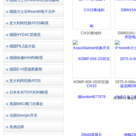
德国力士乐Rexroth比例伺服阀
德国力士乐Rexroth电子元件
意大利阿托斯ATOS阀/泵
CH10奥地利
DBW10A1-
德国HYDAC贺德克
KrausNaimer转换开关
6*rexrot
德国PILZ皮尔兹
CH10
溢流阀DB
德国哈威HAWE阀/泵
德国E+H恩德斯豪斯
意大利阿托斯ATOS
KOMP-006-2030宝德
2875-A-08b
burkert677679 DN40
式二位二通
日本丰兴TOYOOKI阀/泵
双膜片
阀236
共 2072 条记
美国MAC阀门办事处
法国Georgin开关
美洲品牌