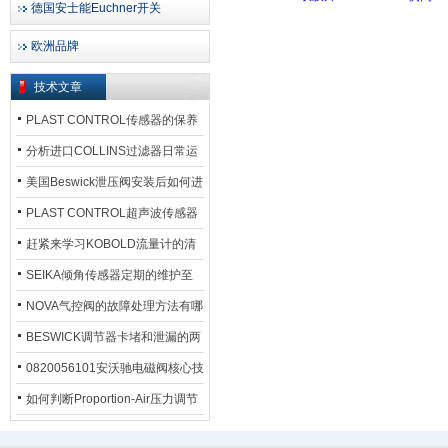
德国安士能Euchner开关
欧洲品牌
技术文章
PLAST CONTROL传感器的保养
方法
分析进口COLLINS过滤器日常运
行排污步骤
美国Beswick泄压阀安装后如何进
行调试?
PLAST CONTROL超声波传感器
工作原理了解吗？
赶紧来学习KOBOLD流量计的清
洗流程吧
SEIKA倾角传感器定期的维护至
关重要
NOVA气控阀的故障处理方法有哪
些？
BESWICK调节器卡堵和泄漏的两
大问题解决措施
0820056101安沃驰电磁阀核心技
术参数
如何判断Proportion-Air压力调节
器的故障类型？