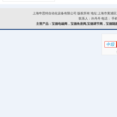
器的故障类型？
上海申思特自动化设备有限公司 版权所有 地址:上海市黄浦区北
联系人：许丹丹 电话： 手机：
主营产品：
宝德电磁阀，宝德角座阀,宝德调节阀，宝德隔