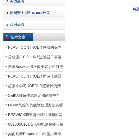
美洲品牌
德国安士能Euchner开关
欧洲品牌
技术文章
PLAST CONTROL传感器的保养
方法
分析进口COLLINS过滤器日常运
行排污步骤
美国Beswick泄压阀安装后如何进
行调试?
PLAST CONTROL超声波传感器
工作原理了解吗？
赶紧来学习KOBOLD流量计的清
洗流程吧
SEIKA倾角传感器定期的维护至
关重要
NOVA气控阀的故障处理方法有哪
些？
BESWICK调节器卡堵和泄漏的两
大问题解决措施
0820056101安沃驰电磁阀核心技
术参数
如何判断Proportion-Air压力调节