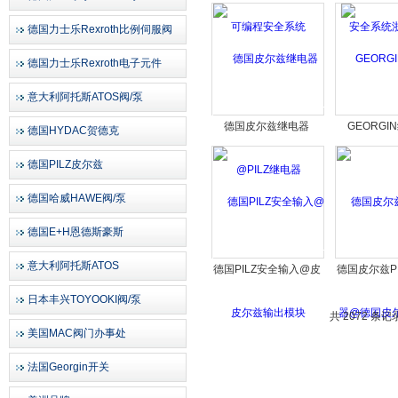
编程安全系统
全系统浙
德国力士乐Rexroth比例伺服阀
德国力士乐Rexroth电子元件
意大利阿托斯ATOS阀/泵
德国皮尔兹继电器
GEORGI
德国HYDAC贺德克
@PILZ继电器
德国PILZ皮尔兹
德国哈威HAWE阀/泵
德国E+H恩德斯豪斯
意大利阿托斯ATOS
德国PILZ安全输入@皮
德国皮尔兹P
尔兹输出模块
@德国皮尔兹
日本丰兴TOYOOKI阀/泵
器
共 2072 条记
美国MAC阀门办事处
法国Georgin开关