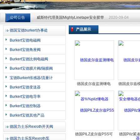
威斯特代理美国MightyLinetape安全胶带
2020-09-04
公司公告
威斯特代理美国MightyLinetape安全胶带
2020-09-04
威斯特代理美国MightyLinetape安全胶带
2020-09-04
产品展示
德国宝德burkert办事处
上海申思特自动化设备有限公司
Burkert宝德电磁阀
Burkert宝德角座阀
Burkert宝德比例电磁阀
Burkert宝德膜片阀/隔膜阀
宝德Burkert传感器/流量计
德国皮尔兹监测继电
德国皮尔兹
Burkert宝德变送器
器%%pilz继电器
全继电器@P
Burkert宝德电导率
Burkert宝德控制器
Burkert宝德其他产品
德国力士乐Rexroth开关阀
德国PILZ皮尔兹PSS可
德国Pilz
德国力士乐泵Rexroth泵