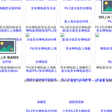
销
电器
哲全国经销/皮尔
安全继电器/安全皮尔兹
PILZ皮尔兹安全继电器/
PILZ安全继
继电器/安全继电
安全继电器/pilz继电
皮尔兹安全继电器/皮尔
电器/上海颖
皮尔兹pilz
器/PILZ安全继电器上海
兹安全继电器进口德国
全继
颖哲
现货购
继电器/德国pilz安
Pilz安全继电器/上海颖
安全继电器/上海颖哲工
继电器/安全
器/皮尔兹安全继
哲全国经销德国现货
业自动化设备有限公
尔兹安全继电器
德国进口优惠现货
PILZ安全继电器/总经销
司/PILZ安全继电器
全继电
共 2072 条记录，当前 74 / 104 页
首页
上一页
下一页
末页
跳转
购