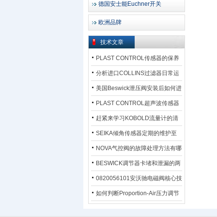
德国安士能Euchner开关
欧洲品牌
技术文章
PLAST CONTROL传感器的保养
方法
分析进口COLLINS过滤器日常运
行排污步骤
美国Beswick泄压阀安装后如何进
行调试?
PLAST CONTROL超声波传感器
工作原理了解吗？
赶紧来学习KOBOLD流量计的清
洗流程吧
SEIKA倾角传感器定期的维护至
关重要
NOVA气控阀的故障处理方法有哪
些？
BESWICK调节器卡堵和泄漏的两
大问题解决措施
0820056101安沃驰电磁阀核心技
术参数
如何判断Proportion-Air压力调节
器的故障类型？