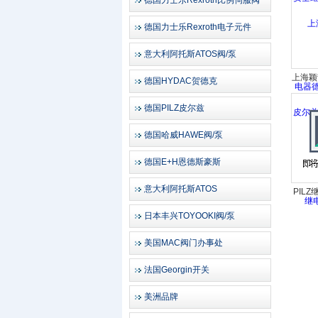
德国力士乐Rexroth比例伺服阀
德国力士乐Rexroth电子元件
意大利阿托斯ATOS阀/泵
上海颖
德国HYDAC贺德克
兹安全
德国PILZ皮尔兹
器
德国哈威HAWE阀/泵
德国E+H恩德斯豪斯
意大利阿托斯ATOS
PILZ
全继电
日本丰兴TOYOOKI阀/泵
电器/
美国MAC阀门办事处
法国Georgin开关
美洲品牌