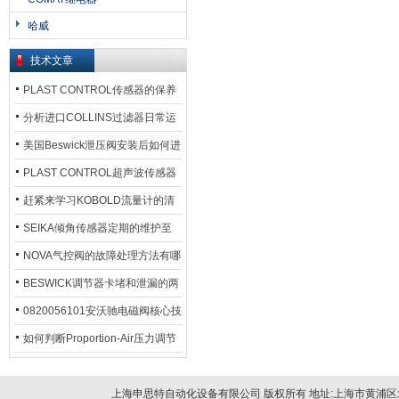
哈威
技术文章
PLAST CONTROL传感器的保养
方法
分析进口COLLINS过滤器日常运
行排污步骤
美国Beswick泄压阀安装后如何进
行调试?
PLAST CONTROL超声波传感器
工作原理了解吗？
赶紧来学习KOBOLD流量计的清
洗流程吧
SEIKA倾角传感器定期的维护至
关重要
NOVA气控阀的故障处理方法有哪
些？
BESWICK调节器卡堵和泄漏的两
大问题解决措施
0820056101安沃驰电磁阀核心技
术参数
如何判断Proportion-Air压力调节
器的故障类型？
上海申思特自动化设备有限公司 版权所有 地址:上海市黄浦区北