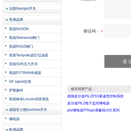
法国Georgin开关
美洲品牌
美国NASON
验证码：
美国Sherwood阀门
美国ROSS阀门
美国Temprite滤芯/过滤器
美国SOR压力开关
美国DYTRAN传感器
GF signet仪表
相关同类产品：
罗斯蒙特
德国皮尔兹PILZPSS紧凑型控制系统
美国林肯Lincoln润滑系统
皮尔兹PILZ电子监控继电器
德国安士能Euchner开关
pilz继电器PITsign屏蔽指示灯系列
继电器
欧洲品牌