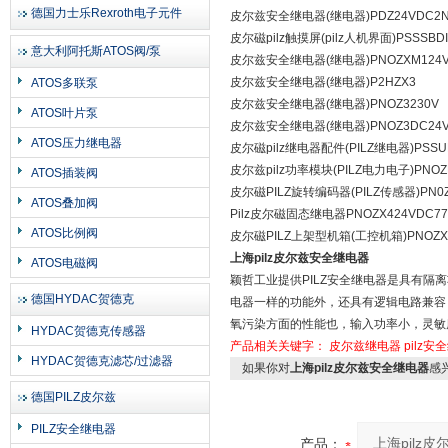
德国力士乐Rexroth电子元件
皮尔兹安全继电器(继电器)PDZ24VDC2N/
皮尔磁pilz触摸屏(pilz人机界面)PSSSBDI
意大利阿托斯ATOS阀/泵
皮尔兹安全继电器(继电器)PNOZXM124
皮尔兹安全继电器(继电器)P2HZX3
ATOS多联泵
皮尔兹安全继电器(继电器)PNOZ3230V
ATOS叶片泵
皮尔兹安全继电器(继电器)PNOZ3DC24
ATOS压力继电器
皮尔磁pilz继电器配件(PILZ继电器)PSSU
皮尔兹pilz功率模块(PILZ电力电子)PNOZ
ATOS插装阀
皮尔磁PILZ旋转编码器(PILZ传感器)PN0Z
ATOS叠加阀
Pilz皮尔磁固态继电器PNOZX424VDC77
ATOS比例阀
皮尔磁PILZ上架型机箱(工控机箱)PNOZXV
上海pilz皮尔兹安全继电器
ATOS电磁阀
颖哲工业提供PILZ安全继电器是具有
德国HYDAC贺德克
电器一样的功能外，还具有逻辑电路兼容
氧污染方面的性能也，输入功率小，灵敏
HYDAC贺德克传感器
产品相关关键字：
皮尔兹继电器
pilz安
HYDAC贺德克滤芯/过滤器
如果你对
上海pilz皮尔兹安全继电器
感
德国PILZ皮尔兹
PILZ安全继电器
产品：