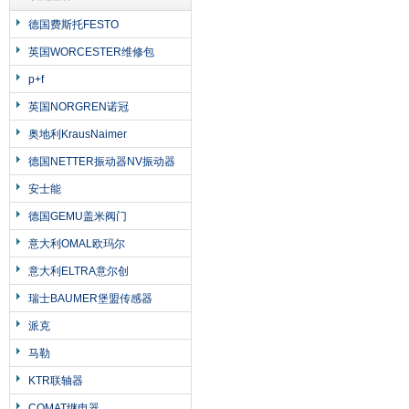
德国费斯托FESTO
英国WORCESTER维修包
p+f
英国NORGREN诺冠
奥地利KrausNaimer
德国NETTER振动器NV振动器
安士能
德国GEMU盖米阀门
意大利OMAL欧玛尔
意大利ELTRA意尔创
瑞士BAUMER堡盟传感器
派克
马勒
KTR联轴器
COMAT继电器