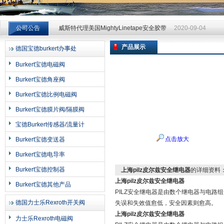
威斯特代理美国MightyLinetape安全胶带
2020-09-04
公司公告
威斯特代理美国MightyLinetape安全胶带
2020-09-04
威斯特代理美国MightyLinetape安全胶带
2020-09-04
产品展示
德国宝德burkert办事处
上海申思特自动化设备有限公司
Burkert宝德电磁阀
Burkert宝德角座阀
Burkert宝德比例电磁阀
Burkert宝德膜片阀/隔膜阀
宝德Burkert传感器/流量计
点击放大
Burkert宝德变送器
Burkert宝德电导率
Burkert宝德控制器
上海pilz皮尔兹安全继电器
的详细资料
上海pilz皮尔兹安全继电器
Burkert宝德其他产品
PILZ安全继电器是由数个继电器与电
德国力士乐Rexroth开关阀
失误和失效值愈低，安全因素则愈高。
上海pilz皮尔兹安全继电器
力士乐Rexroth电磁阀