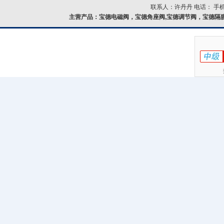
联系人：许丹丹 电话： 手机：
主营产品：
宝德电磁阀，宝德角座阀,宝德调节阀，宝德隔