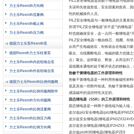
PILZ安全继电器是由数个继电器与电
力士乐Rexroth方向阀
失误和失效值愈低，安全因素则愈高，因
性的机械操作人员。
力士乐Rexroth流量阀
PILZ安全继电器与一般继电器的主要差别
力士乐Rexroth截止阀
所谓“PILZ安全继电器”并不是“*的
力士乐Rexroth压力阀
时也能确保安全，这一点同一般继电器*
PILZ安全继电器一般由铁芯、线圈、衔
德国力士乐泵Rexroth泵
从而产生电磁效应，衔铁就会在电磁力吸
德国Rexroth力士乐柱塞泵
吸合。当线圈断电后，电磁的吸力也随之
点）吸合。这样吸合、释放，从而达到了
力士乐Rexroth内齿轮啮合泵
器线圈未通电时处于断开状态的静触点，称
力士乐Rexroth外齿轮啮合泵
热敏干簧继电器的工作原理和特性
热敏干簧继电器是一种利用热敏磁性材料
德国力士乐Rexroth比例伺服阀
底及其他一些附件组成。热敏干簧继电器
力士乐Rexroth比例伺服阀附件
感温磁环的温控特性决定的。
固态继电器（
SSR
）的工作原理和特性
力士乐Rexroth方向伺服阀
固态继电器是一种两个接线端为输入端，
力士乐Rexroth比例流量阀
皮尔兹pilz安全继电器(pilz继电器)PN0ZX
力士乐Rexroth比例压力阀
皮尔兹安全继电器(继电器)PN0ZX324VDC
皮尔兹安全继电器(继电器)P2HZX3，PIHZ
力士乐Rexroth比例方向阀
皮尔兹pilz时间继电器(继电器)PZE9