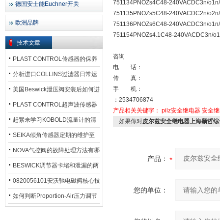
751134PNOZs4C48-240VACDC3n/o1n/
德国安士能Euchner开关
751135PNOZs5C48-240VACDC2n/o2n/
欧洲品牌
751136PNOZs6C48-240VACDC3n/o1n/
751154PNOZs4.1C48-240VACDC3n/o1
技术文章
咨询
PLAST CONTROL传感器的保养
电 话：
方法
分析进口COLLINS过滤器日常运
传 真：
行排污步骤
手 机：
美国Beswick泄压阀安装后如何进
：2534706874
行调试?
PLAST CONTROL超声波传感器
产品相关关键字：
pilz安全继电器
安全继
工作原理了解吗？
赶紧来学习KOBOLD流量计的清
如果你对
皮尔兹安全继电器上海颖哲综
洗流程吧
SEIKA倾角传感器定期的维护至
关重要
NOVA气控阀的故障处理方法有哪
产品：
些？
BESWICK调节器卡堵和泄漏的两
大问题解决措施
0820056101安沃驰电磁阀核心技
您的单位：
术参数
如何判断Proportion-Air压力调节
器的故障类型？