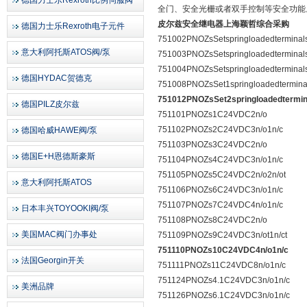
德国力士乐Rexroth比例伺服阀
全门、安全光栅或者双手控制等安全功能
皮尔兹安全继电器上海颖哲综合采购
德国力士乐Rexroth电子元件
751002PNOZsSetspringloadedterminal
意大利阿托斯ATOS阀/泵
751003PNOZsSetspringloadedterminal
751004PNOZsSetspringloadedterminal
德国HYDAC贺德克
751008PNOZsSet1springloadedtermin
751012PNOZsSet2springloadedtermi
德国PILZ皮尔兹
751101PNOZs1C24VDC2n/o
751102PNOZs2C24VDC3n/o1n/c
德国哈威HAWE阀/泵
751103PNOZs3C24VDC2n/o
德国E+H恩德斯豪斯
751104PNOZs4C24VDC3n/o1n/c
751105PNOZs5C24VDC2n/o2n/ot
意大利阿托斯ATOS
751106PNOZs6C24VDC3n/o1n/c
751107PNOZs7C24VDC4n/o1n/c
日本丰兴TOYOOKI阀/泵
751108PNOZs8C24VDC2n/o
美国MAC阀门办事处
751109PNOZs9C24VDC3n/ot1n/ct
751110PNOZs10C24VDC4n/o1n/c
法国Georgin开关
751111PNOZs11C24VDC8n/o1n/c
751124PNOZs4.1C24VDC3n/o1n/c
美洲品牌
751126PNOZs6.1C24VDC3n/o1n/c