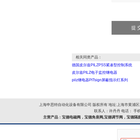
相关同类产品：
德国皮尔兹PILZPSS紧凑型控制系统
皮尔兹PILZ电子监控继电器
pilz继电器PITsign屏蔽指示灯系列
上海申思特自动化设备有限公司 版权所有 地址:上海市黄浦区北
联系人：许丹丹 电话： 手机：
主营产品：
宝德电磁阀，宝德角座阀,宝德调节阀，宝德隔