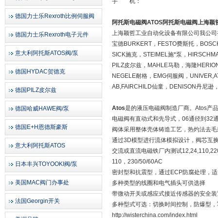
手 机：
德国力士乐Rexroth比例伺服阀
阿托斯电磁阀ATOS阿托斯电磁阀上海颖
上海颖哲工业自动化设备有限公司我公司有做
德国力士乐Rexroth电子元件
宝德BURKERT，FESTO费斯托，BOS
意大利阿托斯ATOS阀/泵
SICK施克，STEIMEL施*泵，HIRS
PILZ皮尔兹，MAHLE马勒，海隆HERIO
德国HYDAC贺德克
NEGELE耐格，EMG伺服阀，UNIVER,
AB,FAIRCHILD仙童，DENISON丹尼逊，ROSS
德国PILZ皮尔兹
Atos
是的液压电磁阀制造厂商。Atos产
德国哈威HAWE阀/泵
电磁阀有直动式和先导式，06通径到32通径，
德国E+H恩德斯豪斯
阀体采用整体壳体铸造工艺，热灼法去毛
通过3D模型进行流体模拟设计，阀芯互
意大利阿托斯ATOS
交流或直流电磁铁厂内测试12,24,110,22
110，230/50/60AC
日本丰兴TOYOOKI阀/泵
密封型和抗震型，通过ECP防腐处理，
美国MAC阀门办事处
多种类型的线圈和电气插头可供选择
带微动开关或感应式接近传感器的安全装
法国Georgin开关
多种型式可选：切换时间控制，防爆型，军
http://wisterchina.com/index.html