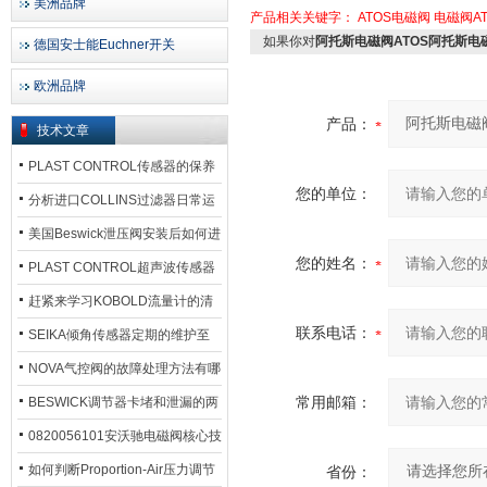
美洲品牌
产品相关关键字：
ATOS电磁阀
电磁阀AT
如果你对
阿托斯电磁阀ATOS阿托斯
德国安士能Euchner开关
欧洲品牌
产品：
技术文章
PLAST CONTROL传感器的保养
您的单位：
方法
分析进口COLLINS过滤器日常运
行排污步骤
美国Beswick泄压阀安装后如何进
您的姓名：
行调试?
PLAST CONTROL超声波传感器
工作原理了解吗？
赶紧来学习KOBOLD流量计的清
联系电话：
洗流程吧
SEIKA倾角传感器定期的维护至
关重要
NOVA气控阀的故障处理方法有哪
些？
常用邮箱：
BESWICK调节器卡堵和泄漏的两
大问题解决措施
0820056101安沃驰电磁阀核心技
术参数
如何判断Proportion-Air压力调节
省份：