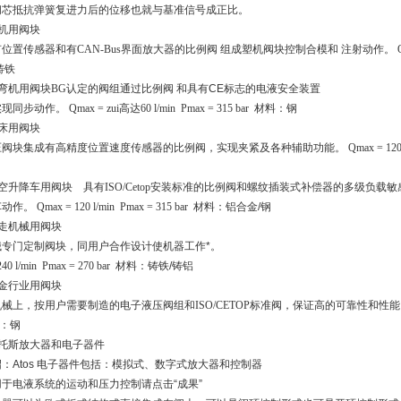
阀芯抵抗弹簧复进力后的位移也就与基准信号成正比。
塑机用阀块
置传感器和有CAN-Bus界面放大器的比例阀 组成塑机阀块控制合模和 注射动作。 Qmax = 500 l
铸铁
折弯机用阀块BG认定的阀组通过比例阀 和
具有CE标志的电液安全装置
步动作。 Qmax = zui高达60 l/min Pmax = 315 bar 材料：钢
机床用阀块
块集成有高精度位置速度传感器的比例阀，实现夹紧及各种辅助功能。 Qmax = 120 l/min P
高空升降车用阀块 具有ISO/Cetop安装标准的比例阀和螺纹插装式补偿器的多级负
。 Qmax = 120 l/min Pmax = 315 bar
材料：铝合金/钢
行走机械用阀块
械专门定制阀块，同用户合作设计使机器工作*。
40 l/min Pmax = 270 bar
材料：铸铁/铸铝
冶金行业用阀块
机械上，按用户需要制造的电子液压阀组和
ISO/CETOP
标准阀，保证高的可靠性和性
：钢
阿托斯放大器和电子器件
：Atos 电子器件包括：模拟式、数字式放大器和控制器
于电液系统的运动和压力控制请点击“成果”