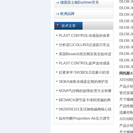
DLOH-3
德国安士能Euchner开关
DLOH-
欧洲品牌
DLOH-3C
DLOH-3
技术文章
DLOH-3
DLOH-3C
PLAST CONTROL传感器的保养
DLOH-3
方法
分析进口COLLINS过滤器日常运
DLOH-3C
行排污步骤
DLOH-3
美国Beswick泄压阀安装后如何进
DLOH-3
行调试?
PLAST CONTROL超声波传感器
DLOH-3C
工作原理了解吗？
赶紧来学习KOBOLD流量计的清
阿托斯A
ATOS
洗流程吧
SEIKA倾角传感器定期的维护至
产品介
关重要
NOVA气控阀的故障处理方法有哪
管式安
尺寸规格 0
些？
BESWICK调节器卡堵和泄漏的两
产品性
大问题解决措施
0820056101安沃驰电磁阀核心技
流量控
术参数
如何判断Proportion-Air压力调节
ATOS
产品介
器的故障类型？
尺寸规格 0