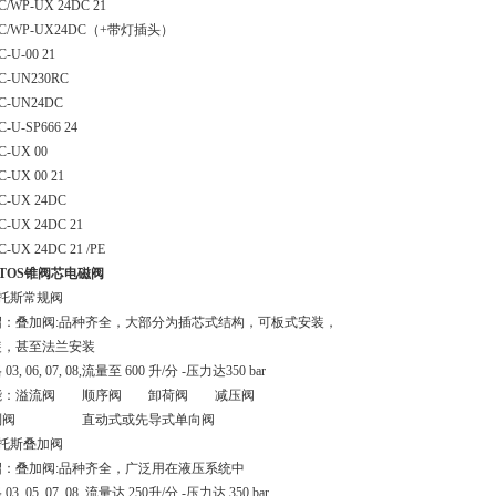
C/WP-UX 24DC 21
3C/WP-UX24DC（+带灯插头）
-U-00 21
C-UN230RC
C-UN24DC
-U-SP666 24
C-UX 00
-UX 00 21
C-UX 24DC
C-UX 24DC 21
-UX 24DC 21 /PE
TOS锥阀芯电磁阀
阿托斯常规阀
绍：叠加阀:品种齐全，大部分为插芯式结构，可板式安装，
装，甚至法兰安装
3, 06, 07, 08,流量至 600 升/分 -压力达350 bar
能：溢流阀 顺序阀 卸荷阀 减压阀
制阀 直动式或先导式单向阀
阿托斯叠加阀
绍：叠加阀:品种齐全，广泛用在液压系统中
3, 05, 07, 08 流量达 250升/分 -压力达 350 bar