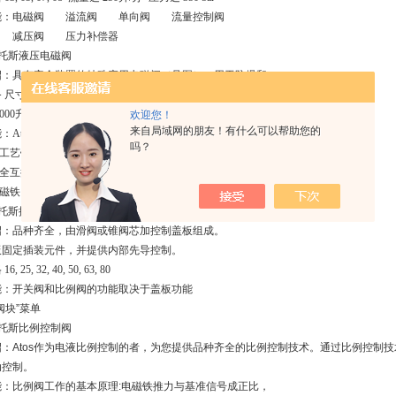
能：电磁阀 溢流阀 单向阀 流量控制阀
 减压阀 压力补偿器
阿托斯液压电磁阀
绍：具有安全装置的特殊应用电磁阀（见图），用于防爆和
规格 03, 05, 07, ISO sizes 08, 10
00升/分 压力达 350 bar
欢迎您！
来自局域网的朋友！有什么可以帮助您的
：Atos电磁阀具有下列特点
吗？
新工艺铸造，流水线批量生产，并进行热灼法去毛刺
安全互换
电磁铁，全封闭线圈，产品名称：插装阀
阿托斯插装阀
绍：品种齐全，由滑阀或锥阀芯加控制盖板组成。
板固定插装元件，并提供内部先导控制。
 25, 32, 40, 50, 63, 80
能：开关阀和比例阀的功能取决于盖板功能
阀块”菜单
阿托斯比例控制阀
绍：Atos作为电液比例控制的者，为您提供品种齐全的比例控制技术。通过比例控制
动控制。
能：比例阀工作的基本原理:电磁铁推力与基准信号成正比，