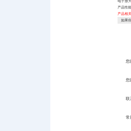
电子放
产品性能
产品相
如果你
您
您
联
常