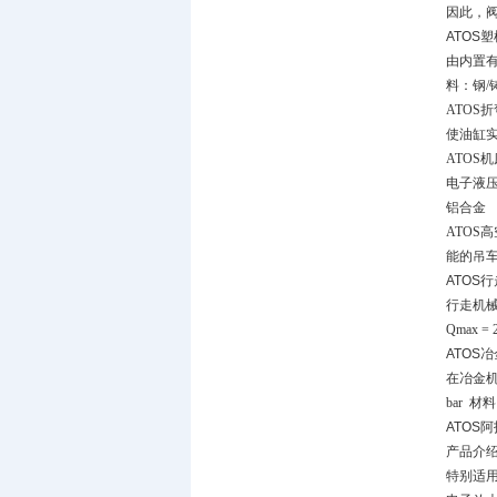
因此，
ATOS
由内置有位
料：钢/
ATOS
使油缸实现同
ATOS
电子液压阀
铝合金
ATOS
能的吊车动作
ATOS
行走机
Qmax = 2
ATOS
在冶金
bar
材料
ATOS
产品介绍
特别适用