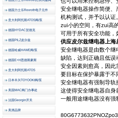
也可以用来控制急停、
德国力士乐Rexroth比例伺服阀
安全继电器操作简便、
德国力士乐Rexroth电子元件
机构测试，并予以认证
意大利阿托斯ATOS阀/泵
zui小的空间，有zu
德国HYDAC贺德克
可用于所有安全功能，
德国PILZ皮尔兹
供应皮尔兹继电器上海
安全继电器是由数个继
德国哈威HAWE阀/泵
缺陷，达到正确且低误
德国E+H恩德斯豪斯
安全因素则愈高，因此
意大利阿托斯ATOS
要目标在保护暴露于不
日本丰兴TOYOOKI阀/泵
安全继电器有强制导轨
这使得安全继电器自身
美国MAC阀门办事处
一般用途继电器没有强
法国Georgin开关
美洲品牌
80G6773632PNOZpo