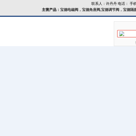
联系人：许丹丹 电话： 手机：
主营产品：
宝德电磁阀，宝德角座阀,宝德调节阀，宝德隔