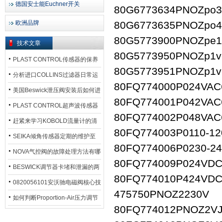
德国安士能Euchner开关
80G6773634PNOZpo
欧洲品牌
80G6773635PNOZpo
80G5773900PNOZp
技术文章
80G5773950PNOZp1
PLAST CONTROL传感器的保养
80G5773951PNOZp1
方法
分析进口COLLINS过滤器日常运
80FQ774000P024VA
行排污步骤
美国Beswick泄压阀安装后如何进
80FQ774001P042VA
行调试?
PLAST CONTROL超声波传感器
80FQ774002P048VA
工作原理了解吗？
赶紧来学习KOBOLD流量计的清
80FQ774003P0110-1
洗流程吧
SEIKA倾角传感器定期的维护至
80FQ774006P0230-2
关重要
NOVA气控阀的故障处理方法有哪
80FQ774009P024VD
些？
BESWICK调节器卡堵和泄漏的两
80FQ774010P424VD
大问题解决措施
0820056101安沃驰电磁阀核心技
475750PNOZ2230V
术参数
如何判断Proportion-Air压力调节
80FQ774012PNOZ2VJ
器的故障类型？