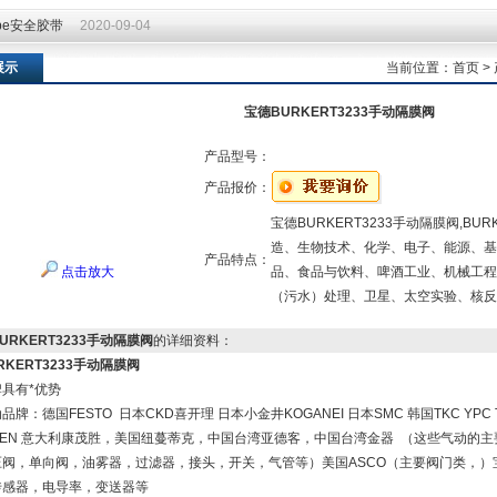
ape安全胶带
2020-09-04
ape安全胶带
2020-09-04
展示
当前位置：
首页
>
宝德BURKERT3233手动隔膜阀
产品型号：
产品报价：
宝德BURKERT3233手动隔膜阀,B
造、生物技术、化学、电子、能源、基因
产品特点：
点击放大
品、食品与饮料、啤酒工业、机械工程
（污水）处理、卫星、太空实验、核反
URKERT3233手动隔膜阀
的详细资料：
RKERT3233手动隔膜阀
具有*优势
品牌：德国FESTO 日本CKD喜开理 日本小金井KOGANEI 日本SMC 韩国TKC YPC 
REN 意大利康茂胜，美国纽蔓蒂克，中国台湾亚德客，中国台湾金器 （这些气动的
阀，单向阀，油雾器，过滤器，接头，开关，气管等）美国ASCO（主要阀门类，）宝德
传感器，电导率，变送器等