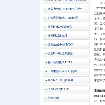
德国力士乐Rexroth比例伺服阀
二、液压
TOYO
德国力士乐Rexroth电子元件
这些是
意大利阿托斯ATOS阀/泵
参考。美
三、工控
德国HYDAC贺德克
尼克斯 
关，安
德国PILZ皮尔兹
四：仪
自200
德国哈威HAWE阀/泵
欧美日
德国E+H恩德斯豪斯
建筑、
产品直
意大利阿托斯ATOS
约，到
捷通关
日本丰兴TOYOOKI阀/泵
面对市场
美国MAC阀门办事处
来咨询
法国Georgin开关
宝德BU
BURK
美洲品牌
品、食