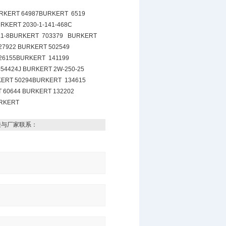
BURKERT 64987BURKERT 6519
KERT 2030-1-141-468C
 L1-8BURKERT 703379 BURKERT
27922 BURKERT 502549
126155BURKERT 141199
4424J BURKERT 2W-250-25
KERT 50294BURKERT 134615
 60644 BURKERT 132202
URKERT
接与厂家联系：