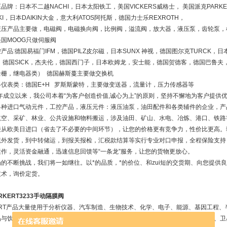
品牌：日本不二越NACHI，日本太阳铁工，美国VICKERS威格士， 美国派克PARK
OKI，日本DAIKIN大金，意大利ATOS阿托斯，德国力士乐REXROTH，
液压产品主要做，电磁阀，电磁换向阀，比例阀，溢流阀，放大器，液压泵，齿轮泵，
国MOOG只做伺服阀
产品:德国易福门IFM，德国PILZ皮尔磁，日本SUNX 神视，德国图尔克TURCK，
，德国SICK，杰夫伦，德国西门子，日本欧姆龙，安士能，德国贺德客，德国巴鲁
全栅，继电器类） 德国赫斯蔓主要做交换机
器仪表类：德国E+H 罗斯斯蒙特，主要做变送器，流量计，压力传感器等
5年成立以来，我公司本着“为客户创造价值,诚心为上”的原则，坚持不懈地为客户提
各种进口气动元件，工控产品，液压元件：液压油泵，油田配件和各类辅件的企业，产
航空、采矿、林业、公共设施和物料搬运，涉及油田、矿山、水电、冶炼、港口、铁路
接从欧美日进口（省去了不必要的中间环节），让您的价格更有竞争力，性价比更高。
境外发货，到中转储运，到报关报检，汇税款结算等实行专业对口申报，全程保险支持
运作，灵活资金融通，迅速信息回馈等“一条龙”服务，让您的货物更放心。
的不断挑战，我们将一如继往。以*的品质，*的价位、和zui短的交货期、向您提供
技术，询价定货。
RKERT3233手动隔膜阀
ERT产品大量使用于分析仪器、汽车制造、生物技术、化学、电子、能源、基因工程、半
品与饮料、啤酒工业、机械工程、医疗、医药卫生、纺织、包装、水（污水）处理、卫