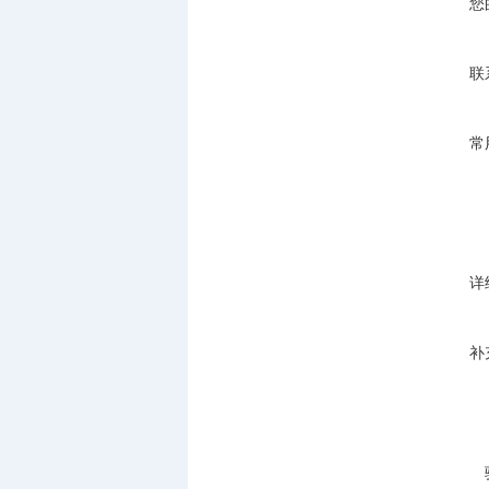
您
联
常
详
补