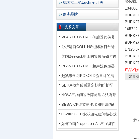
等领域
德国安士能Euchner开关
134601
欧洲品牌
BURKER
BURKER
技术文章
165742
BURKER
PLAST CONTROL传感器的保养
BURKER
方法
分析进口COLLINS过滤器日常运
DN25 0
行排污步骤
BURKER
美国Beswick泄压阀安装后如何进
BURKER
行调试?
PLAST CONTROL超声波传感器
产品相
工作原理了解吗？
赶紧来学习KOBOLD流量计的清
如果你
洗流程吧
SEIKA倾角传感器定期的维护至
关重要
NOVA气控阀的故障处理方法有哪
些？
BESWICK调节器卡堵和泄漏的两
大问题解决措施
0820056101安沃驰电磁阀核心技
您
术参数
如何判断Proportion-Air压力调节
器的故障类型？