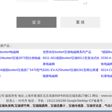
=7
类产品：
urkert电磁阀
优势供应burkert宝德电磁阀系列产品
*德国Bu
A-04burkert宝德2873型比例电磁
6011-A01德国burkert宝德6011型直动式柱
0330-
塞电磁阀
铁电磁
G04德国burkert宝德原厂5470型气
6281-EV-A25burkert宝德6281型两位两通
6014-
阀
隔膜电磁阀
柱塞电
 版权所有 地址:上海市黄浦区北京东路668号科技京城东路27楼C1 网址：
www.so
联系人：许丹丹 电话： 手机：19121166298
GoogleSiteMap
ICP备案号：
宝德角座阀,宝德调节阀，宝德隔膜阀，宝德流量计，宝德传感器，宝德变送器，气动