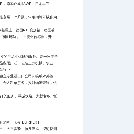
ER，德国哈威HAWE，日本丰兴
柱塞泵，叶片泵，伺服阀等可以作为
日本基恩士，德国P+F倍加福，德国菲
夫，德国玛勒，（主要做传感器，开
供优质的产品和优良的服务。是一家主营
品应用广泛，包括土方机械、农业、
等行业。
独立专业进出口公司从接单对外签
，专人跟单服务，实时物流查询，快
良好的服务。竭诚欢迎广大新老客户前
导体、化妆 BURKERT
星、太空实验、核反应堆、深海探测