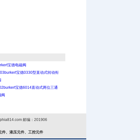
rkert宝德电磁阀
A-03burkert宝德0330型直动式转动衔
阀
C02burkert宝德6014直动式两位三通
磁阀
phia814.com
邮编：201906
元件、液压元件、工控元件