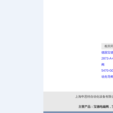
相关同
德国宝德b
2873-
阀
5470-
动先导
上海申思特自动化设备有限公司
主营产品：
宝德电磁阀，