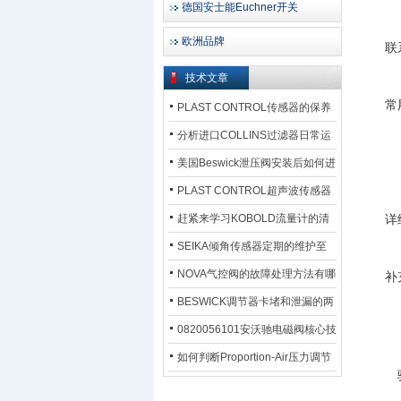
德国安士能Euchner开关
欧洲品牌
联
技术文章
常
PLAST CONTROL传感器的保养
方法
分析进口COLLINS过滤器日常运
行排污步骤
美国Beswick泄压阀安装后如何进
行调试?
PLAST CONTROL超声波传感器
工作原理了解吗？
赶紧来学习KOBOLD流量计的清
详
洗流程吧
SEIKA倾角传感器定期的维护至
关重要
NOVA气控阀的故障处理方法有哪
补
些？
BESWICK调节器卡堵和泄漏的两
大问题解决措施
0820056101安沃驰电磁阀核心技
术参数
如何判断Proportion-Air压力调节
器的故障类型？