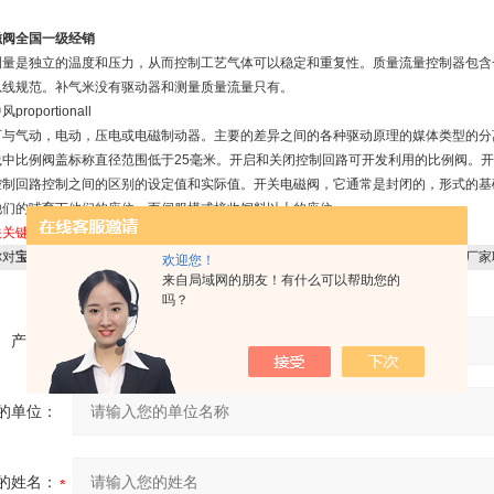
磁阀全国一级经销
测量是独立的温度和压力，从而控制工艺气体可以稳定和重复性。质量流量控制器包含一
总线规范。补气米没有驱动器和测量质量流量只有。
roportionall
可与气动，电动，压电或电磁制动器。主要的差异之间的各种驱动原理的媒体类型的分
践中比例阀盖标称直径范围低于25毫米。开启和关闭控制回路可开发利用的比例阀。
控制回路控制之间的区别的设定值和实际值。开关电磁阀，它通常是封闭的，形式的基
他们的哺育下他们的座位，而伺服模式接收饲料以上的座位。
关关键字：
宝德电磁阀
BURKERT电磁阀
对
宝德电磁阀全国一级经销
感兴趣，想了解更详细的产品信息，填写下表直接与厂家
欢迎您！
来自局域网的朋友！有什么可以帮助您的
吗？
产品：
的单位：
的姓名：