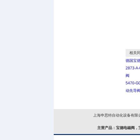
相关同
德国宝德b
2873-
阀
5470-
动先导
上海申思特自动化设备有限公司
主营产品：
宝德电磁阀，