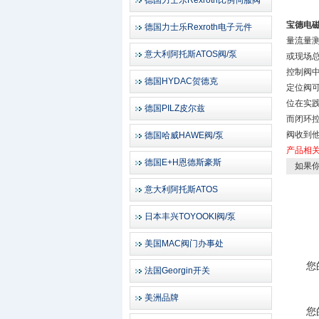
德国力士乐Rexroth比例伺服阀
宝德电
德国力士乐Rexroth电子元件
量流量
意大利阿托斯ATOS阀/泵
或现场
控制阀中风p
德国HYDAC贺德克
定位阀
位在实
德国PILZ皮尔兹
而闭环
阀收到
德国哈威HAWE阀/泵
产品相
德国E+H恩德斯豪斯
如果你
意大利阿托斯ATOS
日本丰兴TOYOOKI阀/泵
美国MAC阀门办事处
您
法国Georgin开关
美洲品牌
您