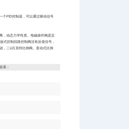
个PID控制器，可以通过驱动信号
离，动态力学性质。电磁操作阀是定
开放式控制回路控制阀没有反馈信号，
础，二ü吕克特比例阀。直动式比例
联系：