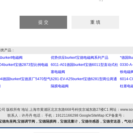
=7
类产品：
urkert电磁阀
优势供应burkert宝德电磁阀系列产品
*德国Bu
A-04burkert宝德2873型比例电磁
6011-A01德国burkert宝德6011型直动式柱
0330-
塞电磁阀
铁电磁
G04德国burkert宝德原厂5470型气
6281-EV-A25burkert宝德6281型两位两通
6014-
阀
隔膜电磁阀
柱塞电
 版权所有 地址:上海市黄浦区北京东路668号科技京城东路27楼C1 网址：
www.so
联系人：许丹丹 电话： 手机：19121166298
GoogleSiteMap
ICP备案号：
宝德角座阀,宝德调节阀，宝德隔膜阀，宝德流量计，宝德传感器，宝德变送器，气动