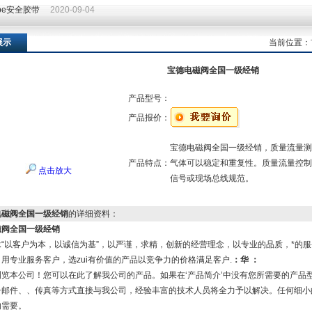
ape安全胶带
2020-09-04
ape安全胶带
2020-09-04
展示
当前位置：
宝德电磁阀全国一级经销
产品型号：
产品报价：
宝德电磁阀全国一级经销，质量流量测
产品特点：
气体可以稳定和重复性。质量流量控制
点击放大
信号或现场总线规范。
电磁阀全国一级经销
的详细资料：
磁阀全国一级经销
“以客户为本，以诚信为基”，以严谨，求精，创新的经营理念，以专业的品质，*的服
用专业服务客户，选zui有价值的产品以竞争力的价格满足客户.
：华 ：
浏览本公司！您可以在此了解我公司的产品。如果在‘产品简介’中没有您所需要的产品
子邮件、、传真等方式直接与我公司，经验丰富的技术人员将全力予以解决。任何细小
的需要。