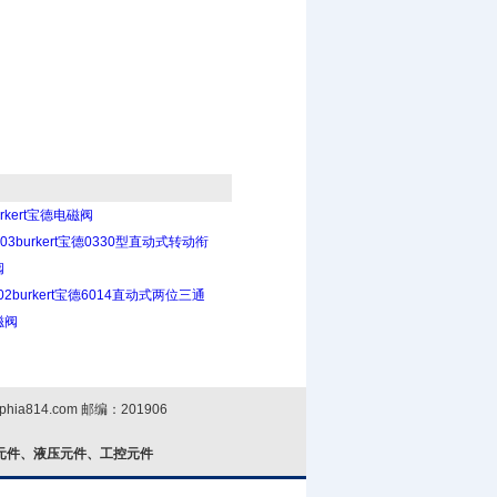
rkert宝德电磁阀
A-03burkert宝德0330型直动式转动衔
阀
C02burkert宝德6014直动式两位三通
磁阀
phia814.com
邮编：201906
元件、液压元件、工控元件