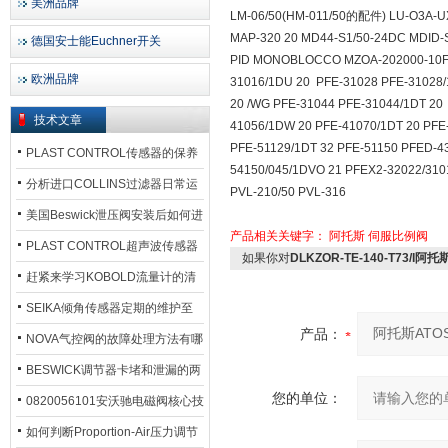
美洲品牌
LM-06/50(HM-011/50的配件) LU-O3A-UX
MAP-320 20 MD44-S1/50-24DC MDID-S
德国安士能Euchner开关
PID MONOBLOCCO MZOA-202000-10
欧洲品牌
31016/1DU 20 PFE-31028 PFE-31028/
20 /WG PFE-31044 PFE-31044/1DT 20
技术文章
41056/1DW 20 PFE-41070/1DT 20 PFE
PFE-51129/1DT 32 PFE-51150 PFED-4
PLAST CONTROL传感器的保养
54150/045/1DVO 21 PFEX2-32022/310
方法
分析进口COLLINS过滤器日常运
PVL-210/50 PVL-316
行排污步骤
美国Beswick泄压阀安装后如何进
产品相关关键字：
阿托斯
伺服比例阀
行调试?
PLAST CONTROL超声波传感器
如果你对
DLKZOR-TE-140-T73/
工作原理了解吗？
赶紧来学习KOBOLD流量计的清
洗流程吧
SEIKA倾角传感器定期的维护至
产品：
关重要
NOVA气控阀的故障处理方法有哪
些？
BESWICK调节器卡堵和泄漏的两
您的单位：
大问题解决措施
0820056101安沃驰电磁阀核心技
术参数
如何判断Proportion-Air压力调节