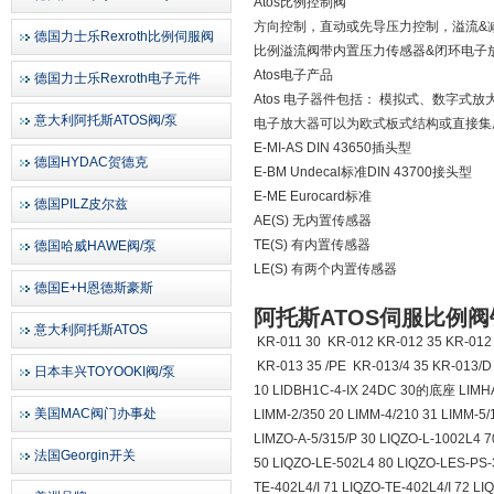
Atos比例控制阀
方向控制，直动或先导压力控制，溢流&
德国力士乐Rexroth比例伺服阀
比例溢流阀带内置压力传感器&闭环电子
Atos电子产品
德国力士乐Rexroth电子元件
Atos 电子器件包括： 模拟式、数字式
意大利阿托斯ATOS阀/泵
电子放大器可以为欧式板式结构或直接集
E-MI-AS DIN 43650插头型
德国HYDAC贺德克
E-BM Undecal标准DIN 43700接头型
E-ME Eurocard标准
德国PILZ皮尔兹
AE(S) 无内置传感器
TE(S) 有内置传感器
德国哈威HAWE阀/泵
LE(S) 有两个内置传感器
德国E+H恩德斯豪斯
阿托斯ATOS伺服比例阀
意大利阿托斯ATOS
KR-011 30 KR-012 KR-012 35 KR-012 
KR-013 35 /PE KR-013/4 35 KR-013/D
日本丰兴TOYOOKI阀/泵
10 LIDBH1C-4-IX 24DC 30的底座 LIMHA-4
美国MAC阀门办事处
LIMM-2/350 20 LIMM-4/210 31 LIMM-5/
LIMZO-A-5/315/P 30 LIQZO-L-1002L4 
法国Georgin开关
50 LIQZO-LE-502L4 80 LIQZO-LES-PS-3
TE-402L4/I 71 LIQZO-TE-402L4/I 72 