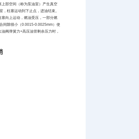
塞上部空间（称为泵油室）产生真空
室，柱塞运动到下止点，进油结束。
柱塞向上运动，燃油受压，一部分燃
小（0.0015-0.0025mm）使
出油阀弹簧力+高压油管剩余压力时，
销