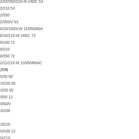
/20/350/210-IX 24DC 53
2/210 53
2/350
/350/V 53
/10/100/V-IX 110/50/60A
/10/210-IX 24DC 72
0/100 72
0/210
0/350 72
/11/210-IX 110/50/60AC
顺序阀
/150 50
0/150 50
0/35 50
/350 12
/350/V
10/100
10/210
0/100 12
20/210