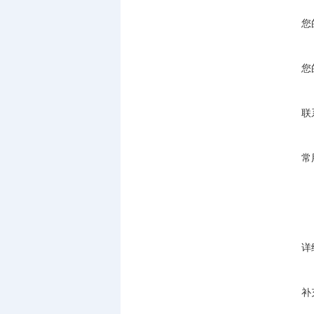
您
您
联
常
详
补