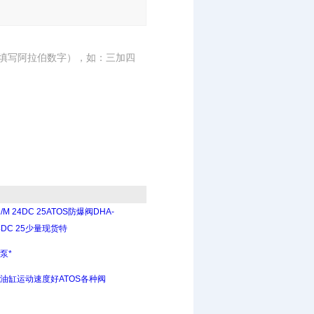
填写阿拉伯数字），如：三加四
2/M 24DC 25ATOS防爆阀DHA-
 24DC 25少量现货特
泵*
斯油缸运动速度好ATOS各种阀