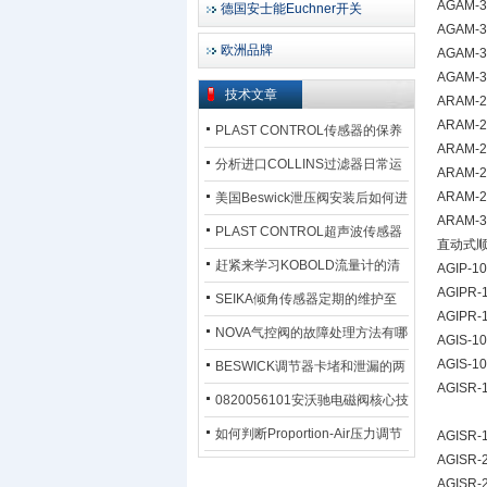
AGAM-32
德国安士能Euchner开关
AGAM-3
欧洲品牌
AGAM-3
AGAM-32
技术文章
ARAM-20
ARAM-20
PLAST CONTROL传感器的保养
ARAM-2
方法
分析进口COLLINS过滤器日常运
ARAM-2
行排污步骤
ARAM-2
美国Beswick泄压阀安装后如何进
ARAM-32
行调试?
PLAST CONTROL超声波传感器
直动式
工作原理了解吗？
赶紧来学习KOBOLD流量计的清
AGIP-10
AGIPR-1
洗流程吧
SEIKA倾角传感器定期的维护至
AGIPR-1
关重要
NOVA气控阀的故障处理方法有哪
AGIS-10
AGIS-10
些？
BESWICK调节器卡堵和泄漏的两
AGISR-
大问题解决措施
0820056101安沃驰电磁阀核心技
术参数
如何判断Proportion-Air压力调节
AGISR-
AGISR-2
器的故障类型？
AGISR-