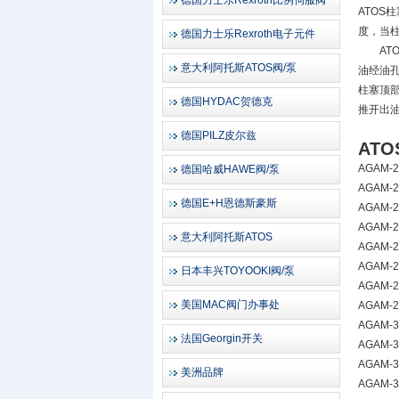
德国力士乐Rexroth比例伺服阀
ATO
度，当
德国力士乐Rexroth电子元件
ATO
意大利阿托斯ATOS阀/泵
油经油孔
柱塞顶
德国HYDAC贺德克
推开出
德国PILZ皮尔兹
AT
AGAM-20
德国哈威HAWE阀/泵
AGAM-20
德国E+H恩德斯豪斯
AGAM-20
AGAM-20
意大利阿托斯ATOS
AGAM-2
AGAM-20
日本丰兴TOYOOKI阀/泵
AGAM-20
美国MAC阀门办事处
AGAM-2
AGAM-32
法国Georgin开关
AGAM-32
AGAM-32
美洲品牌
AGAM-32