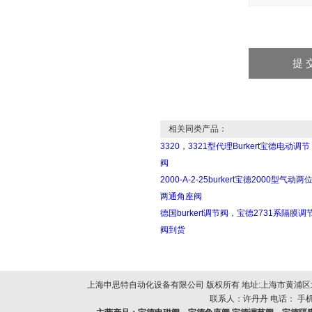
相关同类产品：
3320，3321型代理Burkert宝德电动调节
阀
2000-A-2-25burkert宝德2000型气动两
两通角座阀
德国burkert调节阀，宝德2731系隔膜调
阀到货
上海申思特自动化设备有限公司 版权所有 地址:上海市黄浦区北
联系人：许丹丹 电话： 手机：