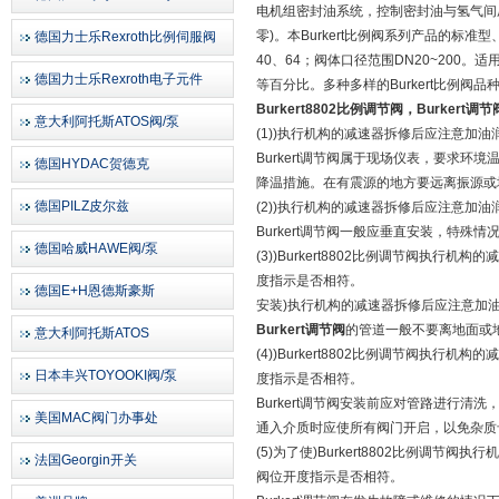
电机组密封油系统，控制密封油与氢气间
零)。本Burkert比例阀系列产品的标
德国力士乐Rexroth比例伺服阀
40、64；阀体口径范围DN20~200。
德国力士乐Rexroth电子元件
等百分比。多种多样的Burkert比例阀
Burkert8802比例调节阀，Burkert
意大利阿托斯ATOS阀/泵
(1))执行机构的减速器拆修后应注意
Burkert调节阀属于现场仪表，要求环
德国HYDAC贺德克
降温措施。在有震源的地方要远离振源或
德国PILZ皮尔兹
(2))执行机构的减速器拆修后应注意
Burkert调节阀一般应垂直安装，特
德国哈威HAWE阀/泵
(3))Burkert8802比例调节阀
度指示是否相符。
德国E+H恩德斯豪斯
安装)执行机构的减速器拆修后应注意加
Burkert调节阀
的管道一般不要离地面或
意大利阿托斯ATOS
(4))Burkert8802比例调节阀
日本丰兴TOYOOKI阀/泵
度指示是否相符。
Burkert调节阀安装前应对管路进行
美国MAC阀门办事处
通入介质时应使所有阀门开启，以免杂质
(5)为了使)Burkert8802比例
法国Georgin开关
阀位开度指示是否相符。