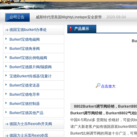
威斯特代理美国MightyLinetape安全胶带
2020-09-04
公司公告
威斯特代理美国MightyLinetape安全胶带
2020-09-04
威斯特代理美国MightyLinetape安全胶带
2020-09-04
产品展示
德国宝德burkert办事处
上海申思特自动化设备有限公司
Burkert宝德电磁阀
B
Burkert宝德角座阀
Burkert宝德比例电磁阀
Burkert宝德膜片阀/隔膜阀
宝德Burkert传感器/流量计
Burkert宝德变送器
点击放大
Burkert宝德电导率
Burkert宝德控制器
8802Burkert调节阀经销，Burker
Burkert宝德其他产品
Burkert调节阀经销，Burkert8802
中国4-5周zui多 货期短 价格好，可提供b
德国力士乐Rexroth开关阀
请广大新老客户如有德国原装burkert8
Burkert比例调节阀的用途十分广泛
德国力士乐泵Rexroth泵