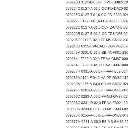
079223B 0124-B-03,0-FF-PD-GM82-2
079224C 0127-A-01,6-CC-PD-DA20-
079225D 0127-T-01,6-CC-PD-FB03-0
079227F 0127-B-01,6-FF-PD-FB03-0
079228Q 0127-A-01,5-CC-TZ-UNFB-0
079229R 0127-B-01,5-CC-TZ-UNFB-0
079235F 0211-A-02,0-FF-MS-GM82-2
079248U 0355-C-04,0-EF-VA-NM82-0
079249V 0301-C-01,0-BB-PA-FK01-23
079264L F282-0-32,0-FF-VA-GM87-000
079264L F282-0-32,0-FF-VA-GM87-000
079277R 0331-A-03,0-FF-VA-FB02-02
079285A 0124-F-04,0-AA-PP-GM82-11
079293A 0256-A-04,0-BB-VA-GM82-0
079295C 0282-A-25,0-FF-VA-GM86-0
079296D 0283-A-50,0-FF-MS-GM89-2
079336C 0331-D-02,0-FF-VA-FB02-11
079358S 0280-B-08,0-BB-MS-GM83-02
079375K 0255-A-05,0-EF-VA-GM82-0
079377M 0281-A-20,0-BB-MS-GM85-2