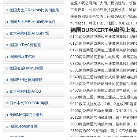
企业！我公司为广大用户提供性能、价格
工业设备。公司始终秉持货真价实、诚信至
德国力士乐Rexroth比例伺服阀
服务原则等综合实力，已成为德国宝德Burker
德国力士乐Rexroth电子元件
numatics、韩国TKC、法国CROU
德国BURKERT电磁阀上
意大利阿托斯ATOS阀/泵
0121两位两通或两位三通带隔离膜片的转动衔铁式电磁
0124两位两通或两位三通带隔离膜片的转动衔铁式电
德国HYDAC贺德克
0127两位两通或两位三通带隔离膜片的摇臂式直动电
德国PILZ皮尔兹
0290两位两通伺服辅助电磁阀，带阀芯连接
0330两位两通或两位三通带隔离膜片的转动衔铁式直动
德国哈威HAWE阀/泵
0331两位两通或两位三通带隔离膜片的转动衔铁式
0340两位三通转动衔铁式伺服辅助电磁阀，
德国E+H恩德斯豪斯
0344两位三通带转动衔铁的伺服辅助式电磁
0407两位两通伺服辅助式高温电磁阀，适用于蒸汽至
意大利阿托斯ATOS
0590两位三通、两位五通或三位五通电
日本丰兴TOYOOKI阀/泵
0911数字式控制器，2点、3点或PID运算
2000两位两通气动角座阀，DN 13-6
美国MAC阀门办事处
2012两位两通气动截止阀，铸不锈钢阀体，D
2030两位两通气动膜片阀，塑料阀体，DN 
法国Georgin开关
2652两通90°气动球阀，两片式不锈钢阀体，DN 1