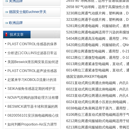
2655 90°球阀系统，适用于普通或微腐
美洲品牌
2658 90°气动球阀，适用于高腐蚀性介
德国安士能Euchner开关
3230两位两通气动膜片阀，塑料阀体，DN
3232两位两通手动膜片阀，塑料阀体，DN 
欧洲品牌
5281两位两通电磁阀，伺服辅助式，通用型，PN 0.
5282两位两通电磁阀适用于污染的和腐蚀性的流体，
技术文章
5404两位两通高压电磁阀，通用型，PN 1-50 bar
PLAST CONTROL传感器的保养
5420两位四通电磁阀，伺服辅助式，QNn 20
6011两位两通微型电磁阀，通用型，0-21 bar,
方法
分析进口COLLINS过滤器日常运
6012两位三通微型电磁阀，通用型，0-10 bar,
行排污步骤
美国Beswick泄压阀安装后如何进
6013两位两通紧凑型电磁阀，直动式，通用型，0-
6014两位三通紧凑型电磁阀，直动式，通用型，DN 1.5
行调试?
PLAST CONTROL超声波传感器
德国宝德BURKERT电磁阀
工作原理了解吗？
赶紧来学习KOBOLD流量计的清
6021直动式两位两通比例电磁阀，内孔0.8 -
洗流程吧
SEIKA倾角传感器定期的维护至
6022直动式两位两通比例电磁阀，内孔0.8 -
6023直动式两位两通比例电磁阀，内孔4.0 o
关重要
NOVA气控阀的故障处理方法有哪
6024直动式两位两通小压差比例电磁阀，内孔8
些？
BESWICK调节器卡堵和泄漏的两
6038电磁式角座阀适用于蒸汽，通用型，两位两通，G 3
6106两位三通直动式摇臂电磁阀适用于气动控制，CN
大问题解决措施
0820056101安沃驰电磁阀核心技
6212两位两通伺服辅助式电磁阀适用于轻微污染
术参数
如何判断Proportion-Air压力调节
6213两位两通伺服辅助式电磁阀，带阀芯连接系