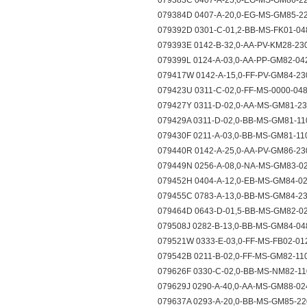
079383C 0407-A-25,0-EG-MS-GM86-2
079384D 0407-A-20,0-EG-MS-GM85-2
079392D 0301-C-01,2-BB-MS-FK01-0
079393E 0142-B-32,0-AA-PV-KM28-2
079399L 0124-A-03,0-AA-PP-GM82-0
079417W 0142-A-15,0-FF-PV-GM84-2
079423U 0311-C-02,0-FF-MS-0000-04
079427Y 0311-D-02,0-AA-MS-GM81-2
079429A 0311-D-02,0-BB-MS-GM81-1
079430F 0211-A-03,0-BB-MS-GM81-1
079440R 0142-A-25,0-AA-PV-GM86-2
079449N 0256-A-08,0-NA-MS-GM83-
079452H 0404-A-12,0-EB-MS-GM84-
079455C 0783-A-13,0-BB-MS-GM84-
079464D 0643-D-01,5-BB-MS-GM82-
079508J 0282-B-13,0-BB-MS-GM84-0
079521W 0333-E-03,0-FF-MS-FB02-01
079542B 0211-B-02,0-FF-MS-GM82-11
079626F 0330-C-02,0-BB-MS-NM82-1
079629J 0290-A-40,0-AA-MS-GM88-
079637A 0293-A-20,0-BB-MS-GM85-2